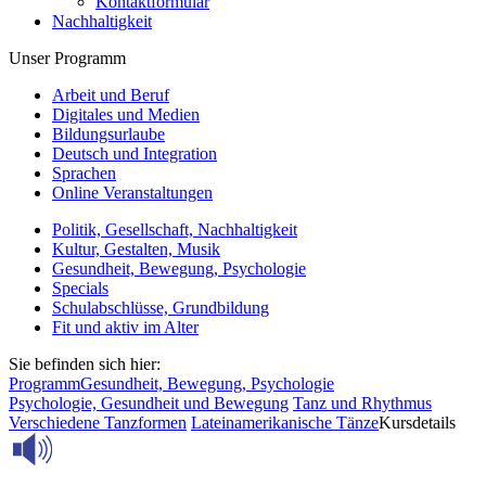
Kontaktformular
Nachhaltigkeit
Unser Programm
Arbeit und Beruf
Digitales und Medien
Bildungsurlaube
Deutsch und Integration
Sprachen
Online Veranstaltungen
Politik, Gesellschaft, Nachhaltigkeit
Kultur, Gestalten, Musik
Gesundheit, Bewegung, Psychologie
Specials
Schulabschlüsse, Grundbildung
Fit und aktiv im Alter
Sie befinden sich hier:
Programm
Gesundheit, Bewegung, Psychologie
Psychologie, Gesundheit und Bewegung
Tanz und Rhythmus
Verschiedene Tanzformen
Lateinamerikanische Tänze
Kursdetails