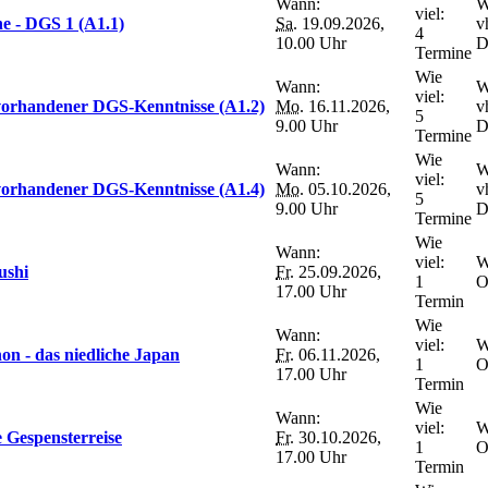
Wann:
W
viel:
e - DGS 1 (A1.1)
Sa.
19.09.2026,
v
4
10.00 Uhr
D
Termine
Wie
Wann:
W
viel:
 vorhandener DGS-Kenntnisse (A1.2)
Mo.
16.11.2026,
v
5
9.00 Uhr
D
Termine
Wie
Wann:
W
viel:
 vorhandener DGS-Kenntnisse (A1.4)
Mo.
05.10.2026,
v
5
9.00 Uhr
D
Termine
Wie
Wann:
viel:
W
ushi
Fr.
25.09.2026,
1
O
17.00 Uhr
Termin
Wie
Wann:
viel:
W
on - das niedliche Japan
Fr.
06.11.2026,
1
O
17.00 Uhr
Termin
Wie
Wann:
viel:
W
 Gespensterreise
Fr.
30.10.2026,
1
O
17.00 Uhr
Termin