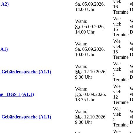
viel:
t A2)
Sa.
05.09.2026,
v
16
14.00 Uhr
D
Termine
Wie
Wann:
W
viel:
Sa.
05.09.2026,
v
15
14.00 Uhr
D
Termine
Wie
Wann:
W
viel:
(A1)
Sa.
05.09.2026,
v
15
10.00 Uhr
D
Termine
Wie
Wann:
W
viel:
e Gebärdensprache (A1.1)
Mo.
12.10.2026,
v
5
9.00 Uhr
D
Termine
Wie
Wann:
W
viel:
e - DGS 1 (A1.1)
Do.
03.09.2026,
v
12
18.35 Uhr
D
Termine
Wie
Wann:
W
viel:
e Gebärdensprache (A1.1)
Mo.
12.10.2026,
v
5
9.00 Uhr
D
Termine
Wie