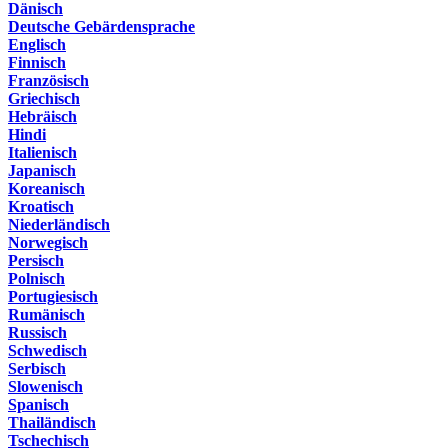
Dänisch
Deutsche Gebärdensprache
Englisch
Finnisch
Französisch
Griechisch
Hebräisch
Hindi
Italienisch
Japanisch
Koreanisch
Kroatisch
Niederländisch
Norwegisch
Persisch
Polnisch
Portugiesisch
Rumänisch
Russisch
Schwedisch
Serbisch
Slowenisch
Spanisch
Thailändisch
Tschechisch