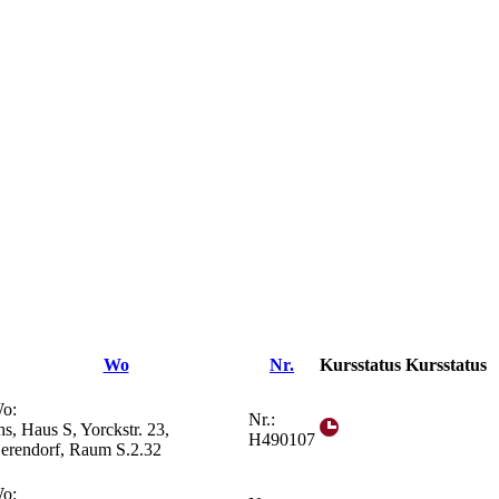
Wo
Nr.
Kursstatus
Kursstatus
o:
Nr.:
hs, Haus S, Yorckstr. 23,
H490107
erendorf, Raum S.2.32
o: