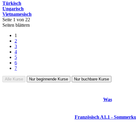
Türkisch
Ungarisch
Vietnamesisch
Seite 1 von 22
Seiten blättern
1
2
3
4
5
6
7
Alle Kurse
Nur beginnende Kurse
Nur buchbare Kurse
Was
Französisch A1.1 - Sommerku