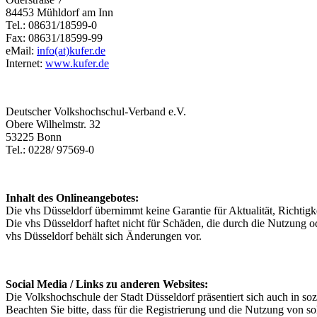
84453 Mühldorf am Inn
Tel.: 08631/18599-0
Fax: 08631/18599-99
eMail:
info(at)kufer.de
Internet:
www.kufer.de
Deutscher Volkshochschul-Verband e.V.
Obere Wilhelmstr. 32
53225 Bonn
Tel.: 0228/ 97569-0
Inhalt des Onlineangebotes:
Die vhs Düsseldorf übernimmt keine Garantie für Aktualität, Richtigke
Die vhs Düsseldorf haftet nicht für Schäden, die durch die Nutzung o
vhs Düsseldorf behält sich Änderungen vor.
Social Media / Links zu anderen Websites:
Die Volkshochschule der Stadt Düsseldorf präsentiert sich auch in 
Beachten Sie bitte, dass für die Registrierung und die Nutzung von