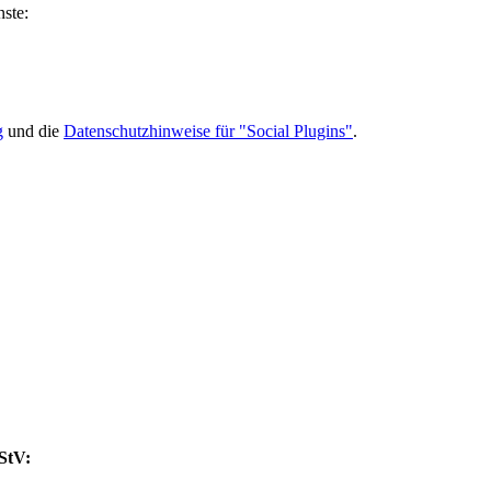
ste:
g
und die
Datenschutzhinweise für "Social Plugins"
.
MStV: