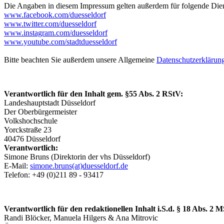
Die Angaben in diesem Impressum gelten außerdem für folgende Dien
www.facebook.com/duesseldorf
www.twitter.com/duesseldorf
www.instagram.com/duesseldorf
www.youtube.com/stadtduesseldorf
Bitte beachten Sie außerdem unsere Allgemeine
Datenschutzerklärun
Verantwortlich für den Inhalt gem. §55 Abs. 2 RStV:
Landeshauptstadt Düsseldorf
Der Oberbürgermeister
Volkshochschule
Yorckstraße 23
40476 Düsseldorf
Verantwortlich:
Simone Bruns (Direktorin der vhs Düsseldorf)
E-Mail:
simone.bruns(at)duesseldorf.de
Telefon: +49 (0)211 89 - 93417
Verantwortlich für den redaktionellen Inhalt i.S.d. § 18 Abs. 2 
Randi Blöcker, Manuela Hilgers & Ana Mitrovic