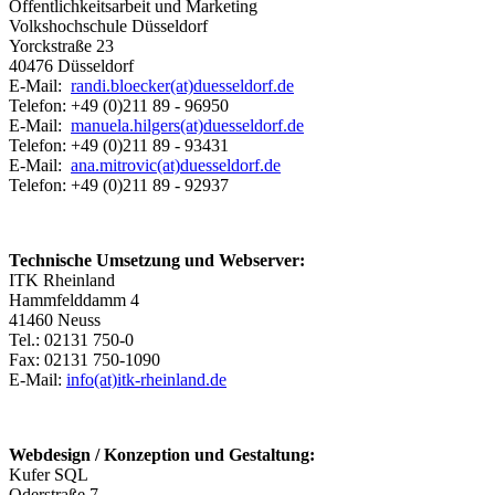
Öffentlichkeitsarbeit und Marketing
Volkshochschule Düsseldorf
Yorckstraße 23
40476 Düsseldorf
E-Mail:
randi.bloecker(at)duesseldorf.de
Telefon: +49 (0)211 89 - 96950
E-Mail:
manuela.hilgers(at)duesseldorf.de
Telefon: +49 (0)211 89 - 93431
E-Mail:
ana.mitrovic(at)duesseldorf.de
Telefon: +49 (0)211 89 - 92937
Technische Umsetzung und Webserver:
ITK Rheinland
Hammfelddamm 4
41460 Neuss
Tel.: 02131 750-0
Fax: 02131 750-1090
E-Mail:
info(at)itk-rheinland.de
Webdesign / Konzeption und Gestaltung:
Kufer SQL
Oderstraße 7