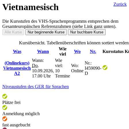
Vietnamesisch
Zurück
Die Kursstufen des VHS-Sprachenprogramms entsprechen dem
Gesamteuropäischen Referenzrahmen (siehe Link ganz unten).
Alle Kurse
Nur beginnende Kurse
Nur buchbare Kurse
Kursübersicht. Tabellenüberschriften können sortiert werden
Wie
Was
Wann
Wo
Nr.
Kursstatus
Ku
viel
Wann:
Wie
(Onlinekurs)
Nr.:
Do.
viel:
Wo:
Vietnamesisch
I459090-
10.09.2026,
10
Online
A2
D
17.00 Uhr
Termine
Niveaustufen des GER für Sprachen
Plätze frei
Anmeldung möglich
fast ausgebucht