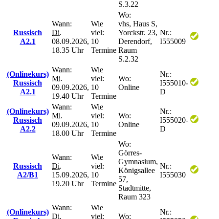
S.3.22
Wo:
Wann:
Wie
vhs, Haus S,
Russisch
Di.
viel:
Yorckstr. 23,
Nr.:
A2.1
08.09.2026,
10
Derendorf,
I555009
18.35 Uhr
Termine
Raum
S.2.32
Wann:
Wie
(Onlinekurs)
Nr.:
Mi.
viel:
Wo:
Russisch
I555010-
09.09.2026,
10
Online
A2.1
D
19.40 Uhr
Termine
Wann:
Wie
(Onlinekurs)
Nr.:
Mi.
viel:
Wo:
Russisch
I555020-
09.09.2026,
10
Online
A2.2
D
18.00 Uhr
Termine
Wo:
Görres-
Wann:
Wie
Gymnasium,
Russisch
Di.
viel:
Nr.:
Königsallee
A2/B1
15.09.2026,
10
I555030
57,
19.20 Uhr
Termine
Stadtmitte,
Raum 323
Wann:
Wie
(Onlinekurs)
Nr.:
Di.
viel:
Wo: