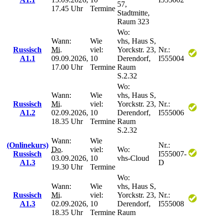
57,
17.45 Uhr
Termine
Stadtmitte,
Raum 323
Wo:
Wann:
Wie
vhs, Haus S,
Russisch
Mi.
viel:
Yorckstr. 23,
Nr.:
A1.1
09.09.2026,
10
Derendorf,
I555004
17.00 Uhr
Termine
Raum
S.2.32
Wo:
Wann:
Wie
vhs, Haus S,
Russisch
Mi.
viel:
Yorckstr. 23,
Nr.:
A1.2
02.09.2026,
10
Derendorf,
I555006
18.35 Uhr
Termine
Raum
S.2.32
Wann:
Wie
(Onlinekurs)
Nr.:
Do.
viel:
Wo:
Russisch
I555007-
03.09.2026,
10
vhs-Cloud
A1.3
D
19.30 Uhr
Termine
Wo:
Wann:
Wie
vhs, Haus S,
Russisch
Mi.
viel:
Yorckstr. 23,
Nr.:
A1.3
02.09.2026,
10
Derendorf,
I555008
18.35 Uhr
Termine
Raum