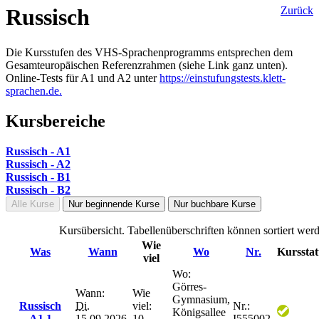
Russisch
Zurück
Die Kursstufen des VHS-Sprachenprogramms entsprechen dem
Gesamteuropäischen Referenzrahmen (siehe Link ganz unten).
Online-Tests für A1 und A2 unter
https://einstufungstests.klett-
sprachen.de.
Kursbereiche
Russisch - A1
Russisch - A2
Russisch - B1
Russisch - B2
Alle Kurse
Nur beginnende Kurse
Nur buchbare Kurse
Kursübersicht. Tabellenüberschriften können sortiert wer
Wie
Was
Wann
Wo
Nr.
Kursstat
viel
Wo:
Görres-
Wann:
Wie
Gymnasium,
Russisch
Di.
viel:
Nr.:
Königsallee
A1.1
15.09.2026,
10
I555002