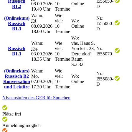
Russisch
I555050-
08.09.2026,
10
Online
B1.2
D
19.40 Uhr
Termine
Wann:
Wie
(Onlinekurs)
Nr.:
Di.
viel:
Wo:
Russisch
I555060-
08.09.2026,
10
Online
B1.3
D
18.00 Uhr
Termine
Wo:
Wann:
Wie
vhs, Haus S,
Russisch
Do.
viel:
Yorckstr. 23,
Nr.:
B1.3
03.09.2026,
10
Derendorf,
I555070
18.35 Uhr
Termine
Raum
S.2.32
(Onlinekurs)
Wann:
Wie
Nr.:
Russisch B2
Mo.
viel:
Wo:
I555080-
Konversation
07.09.2026,
10
Online
D
und Lektüre
17.30 Uhr
Termine
Niveaustufen des GER für Sprachen
Plätze frei
Anmeldung möglich