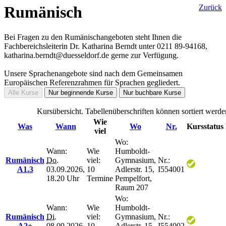
Rumänisch
Zurück
Bei Fragen zu den Rumänischangeboten steht Ihnen die
Fachbereichsleiterin Dr. Katharina Berndt unter 0211 89-94168,
katharina.berndt@duesseldorf.de gerne zur Verfügung.
Unsere Sprachenangebote sind nach dem Gemeinsamen
Europäischen Referenzrahmen für Sprachen gegliedert.
Alle Kurse
Nur beginnende Kurse
Nur buchbare Kurse
Kursübersicht. Tabellenüberschriften können sortiert werde
Wie
Was
Wann
Wo
Nr.
Kursstatus
viel
Wo:
Wann:
Wie
Humboldt-
Rumänisch
Do.
viel:
Gymnasium,
Nr.:
A1.3
03.09.2026,
10
Adlerstr. 15,
I554001
18.20 Uhr
Termine
Pempelfort,
Raum 207
Wo:
Wann:
Wie
Humboldt-
Rumänisch
Di.
viel:
Gymnasium,
Nr.:
A2+
08.09.2026,
10
Adlerstr. 15,
I554002