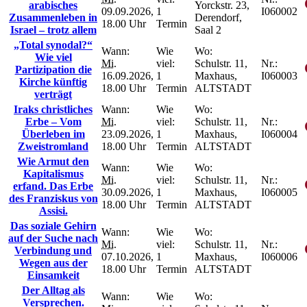
arabisches
Yorckstr. 23,
09.09.2026,
1
I060002
Zusammenleben in
Derendorf,
18.00 Uhr
Termin
Israel – trotz allem
Saal 2
„Total synodal?“
Wann:
Wie
Wo:
Wie viel
Mi.
viel:
Schulstr. 11,
Nr.:
Partizipation die
16.09.2026,
1
Maxhaus,
I060003
Kirche künftig
18.00 Uhr
Termin
ALTSTADT
verträgt
Iraks christliches
Wann:
Wie
Wo:
Erbe – Vom
Mi.
viel:
Schulstr. 11,
Nr.:
Überleben im
23.09.2026,
1
Maxhaus,
I060004
Zweistromland
18.00 Uhr
Termin
ALTSTADT
Wie Armut den
Wann:
Wie
Wo:
Kapitalismus
Mi.
viel:
Schulstr. 11,
Nr.:
erfand. Das Erbe
30.09.2026,
1
Maxhaus,
I060005
des Franziskus von
18.00 Uhr
Termin
ALTSTADT
Assisi.
Das soziale Gehirn
Wann:
Wie
Wo:
auf der Suche nach
Mi.
viel:
Schulstr. 11,
Nr.:
Verbindung und
07.10.2026,
1
Maxhaus,
I060006
Wegen aus der
18.00 Uhr
Termin
ALTSTADT
Einsamkeit
Der Alltag als
Wann:
Wie
Wo:
Versprechen.