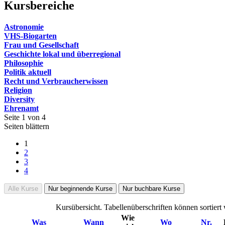
Kursbereiche
Astronomie
VHS-Biogarten
Frau und Gesellschaft
Geschichte lokal und überregional
Philosophie
Politik aktuell
Recht und Verbraucherwissen
Religion
Diversity
Ehrenamt
Seite 1 von 4
Seiten blättern
1
2
3
4
Alle Kurse
Nur beginnende Kurse
Nur buchbare Kurse
Kursübersicht. Tabellenüberschriften können sortiert
Wie
Was
Wann
Wo
Nr.