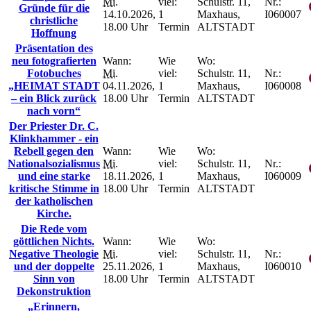
Mi.
viel:
Schulstr. 11,
Nr.:
Gründe für die
14.10.2026,
1
Maxhaus,
I060007
christliche
18.00 Uhr
Termin
ALTSTADT
Hoffnung
Präsentation des
neu fotografierten
Wann:
Wie
Wo:
Fotobuches
Mi.
viel:
Schulstr. 11,
Nr.:
„HEIMAT STADT
04.11.2026,
1
Maxhaus,
I060008
– ein Blick zurück
18.00 Uhr
Termin
ALTSTADT
nach vorn“
Der Priester Dr. C.
Klinkhammer - ein
Rebell gegen den
Wann:
Wie
Wo:
Nationalsozialismus
Mi.
viel:
Schulstr. 11,
Nr.:
und eine starke
18.11.2026,
1
Maxhaus,
I060009
kritische Stimme in
18.00 Uhr
Termin
ALTSTADT
der katholischen
Kirche.
Die Rede vom
göttlichen Nichts.
Wann:
Wie
Wo:
Negative Theologie
Mi.
viel:
Schulstr. 11,
Nr.:
und der doppelte
25.11.2026,
1
Maxhaus,
I060010
Sinn von
18.00 Uhr
Termin
ALTSTADT
Dekonstruktion
„Erinnern,