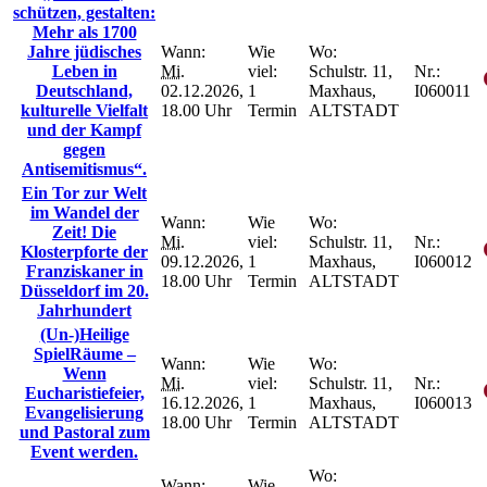
schützen, gestalten:
Mehr als 1700
Jahre jüdisches
Wann:
Wie
Wo:
Leben in
Mi.
viel:
Schulstr. 11,
Nr.:
Deutschland,
02.12.2026,
1
Maxhaus,
I060011
kulturelle Vielfalt
18.00 Uhr
Termin
ALTSTADT
und der Kampf
gegen
Antisemitismus“.
Ein Tor zur Welt
im Wandel der
Wann:
Wie
Wo:
Zeit! Die
Mi.
viel:
Schulstr. 11,
Nr.:
Klosterpforte der
09.12.2026,
1
Maxhaus,
I060012
Franziskaner in
18.00 Uhr
Termin
ALTSTADT
Düsseldorf im 20.
Jahrhundert
(Un-)Heilige
SpielRäume –
Wann:
Wie
Wo:
Wenn
Mi.
viel:
Schulstr. 11,
Nr.:
Eucharistiefeier,
16.12.2026,
1
Maxhaus,
I060013
Evangelisierung
18.00 Uhr
Termin
ALTSTADT
und Pastoral zum
Event werden.
Wo:
Wann:
Wie