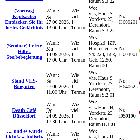
Raum S.3.22
Wo:
(Vortrag)
Wann:
Wie
vhs, Haus S,
Kopfsache:
Sa.
viel:
Nr.:
Yorckstr. 23,
Entdecken Sie Ihr
27.06.2026,
1
H600201
Derendorf,
bestes Gedächtnis
13.00 Uhr
Termin
Raum S.3.22
Wo:
Wann:
Wie
Hospizd. IZP,
(Seminar) Letzte
Mo.
viel:
Himmelgeister
Nr.:
Hilfe -
14.09.2026,
1
Str. 228, Bilk,
H603001
Sterbebegleitung
17.00 Uhr
Termin
Geb. 12.50.
Raum 001
Wo:
Wann:
Wie
vhs, Haus S,
Stand VHS-
Sa.
viel:
Nr.:
Yorckstr. 23,
Biogarten
27.06.2026,
1
H640625
Derendorf,
11.00 Uhr
Termin
Raum S.2.01
Wo:
Wann:
Wie
vhs, Haus H,
Death Café
Do.
viel:
Nr.:
Yorckstr. 23,
Düsseldorf
24.09.2026,
1
I050100
Derendorf,
17.30 Uhr
Termin
Raum H.3.01
»... und es wurde
Wo:
Wann:
Wie
Licht!« – Jüdisch-
vhs, Haus H,
Mi.
viel:
Nr.: