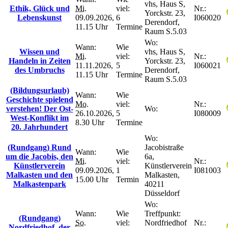
vhs, Haus S,
Ethik, Glück und
Mi.
viel:
Nr.:
Yorckstr. 23,
Lebenskunst
09.09.2026,
6
I060020
Derendorf,
11.15 Uhr
Termine
Raum S.5.03
Wo:
Wann:
Wie
Wissen und
vhs, Haus S,
Mi.
viel:
Nr.:
Handeln in Zeiten
Yorckstr. 23,
11.11.2026,
5
I060021
des Umbruchs
Derendorf,
11.15 Uhr
Termine
Raum S.5.03
(Bildungsurlaub)
Wann:
Wie
Geschichte spielend
Mo.
viel:
Nr.:
verstehen! Der Ost-
Wo:
26.10.2026,
5
I080009
West-Konflikt im
8.30 Uhr
Termine
20. Jahrhundert
Wo:
(Rundgang) Rund
Jacobistraße
Wann:
Wie
um die Jacobis, den
6a,
Mi.
viel:
Nr.:
Künstlerverein
Künstlerverein
09.09.2026,
1
I081003
Malkasten und den
Malkasten,
15.00 Uhr
Termin
Malkastenpark
40211
Düsseldorf
Wo:
Wann:
Wie
Treffpunkt:
(Rundgang)
So.
viel:
Nordfriedhof
Nr.:
Nordfriedhof, der