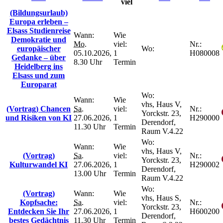
viel
(Bildungsurlaub)
Europa erleben –
Elsass Studienreise
Wann:
Wie
Demokratie und
Mo.
viel:
Nr.:
europäischer
Wo:
05.10.2026,
1
H080008
Gedanke – über
8.30 Uhr
Termin
Heidelberg ins
Elsass und zum
Europarat
Wo:
Wann:
Wie
vhs, Haus V,
(Vortrag) Chancen
Sa.
viel:
Nr.:
Yorckstr. 23,
und Risiken von KI
27.06.2026,
1
H290000
Derendorf,
11.30 Uhr
Termin
Raum V.4.22
Wo:
Wann:
Wie
vhs, Haus V,
(Vortrag)
Sa.
viel:
Nr.:
Yorckstr. 23,
Kulturwandel KI
27.06.2026,
1
H290002
Derendorf,
13.00 Uhr
Termin
Raum V.4.22
Wo:
(Vortrag)
Wann:
Wie
vhs, Haus S,
Kopfsache:
Sa.
viel:
Nr.:
Yorckstr. 23,
Entdecken Sie Ihr
27.06.2026,
1
H600200
Derendorf,
bestes Gedächtnis
11.30 Uhr
Termin