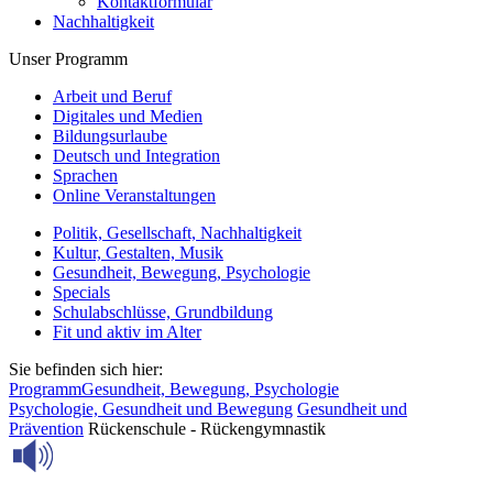
Kontaktformular
Nachhaltigkeit
Unser Programm
Arbeit und Beruf
Digitales und Medien
Bildungsurlaube
Deutsch und Integration
Sprachen
Online Veranstaltungen
Politik, Gesellschaft, Nachhaltigkeit
Kultur, Gestalten, Musik
Gesundheit, Bewegung, Psychologie
Specials
Schulabschlüsse, Grundbildung
Fit und aktiv im Alter
Sie befinden sich hier:
Programm
Gesundheit, Bewegung, Psychologie
Psychologie, Gesundheit und Bewegung
Gesundheit und
Prävention
Rückenschule - Rückengymnastik