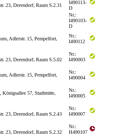
I490113-
str. 23, Derendorf, Raum S.2.31
D
Nr.:
I490103-
D
Nr.:
, Adlerstr. 15, Pempelfort,
I490112
Nr.:
str. 23, Derendorf, Raum S.5.02
I490003
Nr.:
, Adlerstr. 15, Pempelfort,
I490004
Nr.:
Königsallee 57, Stadtmitte,
I490005
Nr.:
str. 23, Derendorf, Raum S.2.43
I490007
Nr.:
str. 23, Derendorf, Raum S.2.32
H490107