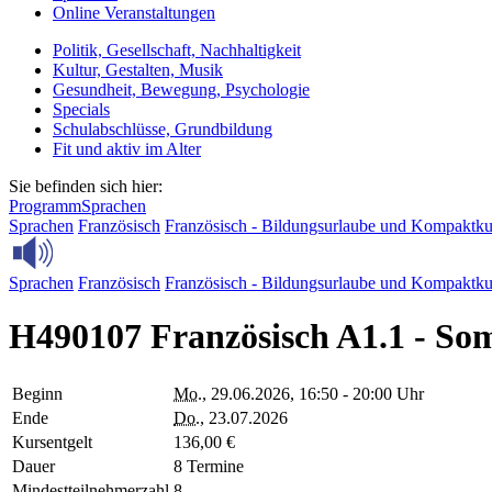
Online Veranstaltungen
Politik, Gesellschaft, Nachhaltigkeit
Kultur, Gestalten, Musik
Gesundheit, Bewegung, Psychologie
Specials
Schulabschlüsse, Grundbildung
Fit und aktiv im Alter
Sie befinden sich hier:
Programm
Sprachen
Sprachen
Französisch
Französisch - Bildungsurlaube und Kompaktku
Sprachen
Französisch
Französisch - Bildungsurlaube und Kompaktku
H490107 Französisch A1.1 - S
Beginn
Mo.
, 29.06.2026, 16:50 - 20:00 Uhr
Ende
Do.
, 23.07.2026
Kursentgelt
136,00 €
Dauer
8 Termine
Mindestteilnehmerzahl
8