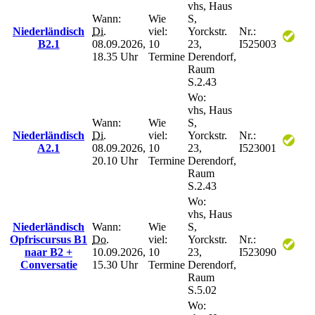
vhs, Haus
Wann:
Wie
S,
Niederländisch
Di.
viel:
Yorckstr.
Nr.:
B2.1
08.09.2026,
10
23,
I525003
18.35 Uhr
Termine
Derendorf,
Raum
S.2.43
Wo:
vhs, Haus
Wann:
Wie
S,
Niederländisch
Di.
viel:
Yorckstr.
Nr.:
A2.1
08.09.2026,
10
23,
I523001
20.10 Uhr
Termine
Derendorf,
Raum
S.2.43
Wo:
vhs, Haus
Niederländisch
Wann:
Wie
S,
Opfriscursus B1
Do.
viel:
Yorckstr.
Nr.:
naar B2 +
10.09.2026,
10
23,
I523090
Conversatie
15.30 Uhr
Termine
Derendorf,
Raum
S.5.02
Wo: