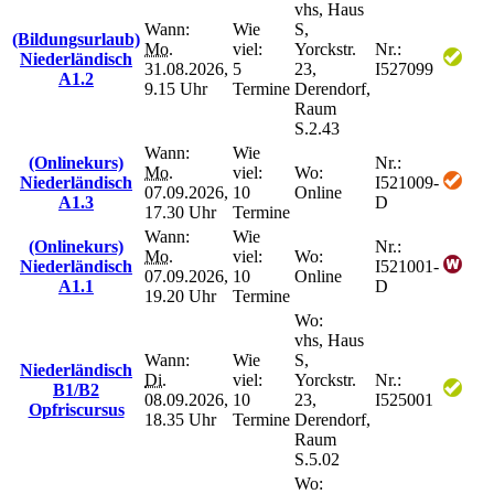
vhs, Haus
Wann:
Wie
S,
(Bildungsurlaub)
Mo.
viel:
Yorckstr.
Nr.:
Niederländisch
31.08.2026,
5
23,
I527099
A1.2
9.15 Uhr
Termine
Derendorf,
Raum
S.2.43
Wann:
Wie
(Onlinekurs)
Nr.:
Mo.
viel:
Wo:
Niederländisch
I521009-
07.09.2026,
10
Online
A1.3
D
17.30 Uhr
Termine
Wann:
Wie
(Onlinekurs)
Nr.:
Mo.
viel:
Wo:
Niederländisch
I521001-
07.09.2026,
10
Online
A1.1
D
19.20 Uhr
Termine
Wo:
vhs, Haus
Wann:
Wie
S,
Niederländisch
Di.
viel:
Yorckstr.
Nr.:
B1/B2
08.09.2026,
10
23,
I525001
Opfriscursus
18.35 Uhr
Termine
Derendorf,
Raum
S.5.02
Wo: