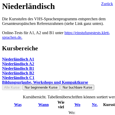
Niederländisch
Zurück
Die Kursstufen des VHS-Sprachenprogramms entsprechen dem
Gesamteuropäischen Referenzrahmen (siehe Link ganz unten).
Online-Tests für A1, A2 und B1 unter
https://einstufungstests.klett-
sprachen.de.
Kursbereiche
Niederländisch A1
Niederländisch A2
Niederländisch B1
Niederländisch B2
Niederländisch C1
Bildungsurlaube, Workshops und Kompaktkurse
Alle Kurse
Nur beginnende Kurse
Nur buchbare Kurse
Kursübersicht. Tabellenüberschriften können sortiert we
Wie
Was
Wann
Wo
Nr.
Kursst
viel
Wo: