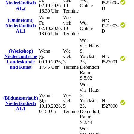
Fr.
viel:
Wo:
Niederländisch
I521008-
02.10.2026,
10
Online
A1.2
D
16.30 Uhr
Termine
Wann:
Wie
(Onlinekurs)
Nr.:
Fr.
viel:
Wo:
Niederländisch
I521003-
02.10.2026,
10
Online
A1.1
D
18.05 Uhr
Termine
Wo:
vhs, Haus
(Workshop)
Wann:
Wie
S,
Niederländische
Fr.
viel:
Yorckstr.
Nr.:
Landeskunde
09.10.2026,
3
23,
I527091
und Kunst
17.45 Uhr
Termine
Derendorf,
Raum
S.5.02
Wo:
vhs, Haus
Wann:
Wie
S,
(Bildungsurlaub)
Mo.
viel:
Yorckstr.
Nr.:
Niederländisch
19.10.2026,
5
23,
I527090
A1.1
9.15 Uhr
Termine
Derendorf,
Raum
S.2.43
Wo: