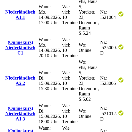
vhs, Haus
Wann:
Wie
S,
Niederländisch
Mo.
viel:
Yorckstr.
Nr.:
A1.1
14.09.2026,
10
23,
I521004
17.00 Uhr
Termine
Derendorf,
Raum
S.5.24
Wann:
Wie
(Onlinekurs)
Nr.:
Mo.
viel:
Wo:
Niederländisch
I525009-
14.09.2026,
10
Online
C1
D
20.10 Uhr
Termine
Wo:
vhs, Haus
Wann:
Wie
S,
Niederländisch
Di.
viel:
Yorckstr.
Nr.:
A2.2
15.09.2026,
10
23,
I523006
15.30 Uhr
Termine
Derendorf,
Raum
S.5.02
Wann:
Wie
(Onlinekurs)
Nr.:
Di.
viel:
Wo:
Niederländisch
I521012-
15.09.2026,
10
Online
A1.3
D
18.00 Uhr
Termine
Wann:
Wie
(Onlinekurs)
Nr.: