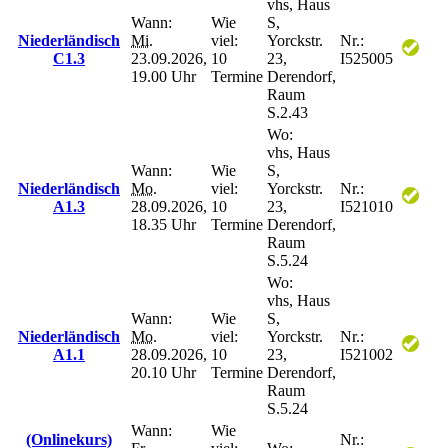
vhs, Haus
Wann:
Wie
S,
Niederländisch
Mi.
viel:
Yorckstr.
Nr.:
C1.3
23.09.2026,
10
23,
I525005
19.00 Uhr
Termine
Derendorf,
Raum
S.2.43
Wo:
vhs, Haus
Wann:
Wie
S,
Niederländisch
Mo.
viel:
Yorckstr.
Nr.:
A1.3
28.09.2026,
10
23,
I521010
18.35 Uhr
Termine
Derendorf,
Raum
S.5.24
Wo:
vhs, Haus
Wann:
Wie
S,
Niederländisch
Mo.
viel:
Yorckstr.
Nr.:
A1.1
28.09.2026,
10
23,
I521002
20.10 Uhr
Termine
Derendorf,
Raum
S.5.24
Wann:
Wie
(Onlinekurs)
Nr.: