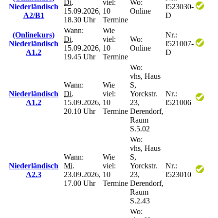
Di.
viel:
Wo:
Niederländisch
I523030-
15.09.2026,
10
Online
A2/B1
D
18.30 Uhr
Termine
Wann:
Wie
(Onlinekurs)
Nr.:
Di.
viel:
Wo:
Niederländisch
I521007-
15.09.2026,
10
Online
A1.2
D
19.45 Uhr
Termine
Wo:
vhs, Haus
Wann:
Wie
S,
Niederländisch
Di.
viel:
Yorckstr.
Nr.:
A1.2
15.09.2026,
10
23,
I521006
20.10 Uhr
Termine
Derendorf,
Raum
S.5.02
Wo:
vhs, Haus
Wann:
Wie
S,
Niederländisch
Mi.
viel:
Yorckstr.
Nr.:
A2.3
23.09.2026,
10
23,
I523010
17.00 Uhr
Termine
Derendorf,
Raum
S.2.43
Wo: