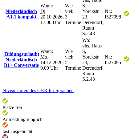
vhs, Haus
Wann:
Wie
S,
Niederländisch
Di.
viel:
Yorckstr.
Nr.:
A1.1 kompakt
20.10.2026,
3
23,
I527098
17.00 Uhr
Termine
Derendorf,
Raum
S.2.43
Wo:
vhs, Haus
Wann:
Wie
S,
(Bildungsurlaub)
Mo.
viel:
Yorckstr.
Nr.:
Niederländisch
14.12.2026,
5
23,
I527095
B1+ Conversatie
9.00 Uhr
Termine
Derendorf,
Raum
S.2.43
Niveaustufen des GER für Sprachen
Plätze frei
Anmeldung möglich
fast ausgebucht