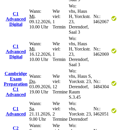
Wo:
Wann:
Wie
vhs, Haus
C1
Mi.
viel:
H, Yorckstr.
Nr.:
Advanced
09.12.2026,
1
23,
I462067
Digital
10.00 Uhr
Termin
Derendorf,
Saal 3
Wo:
Wann:
Wie
vhs, Haus
C1
Mi.
viel:
H, Yorckstr.
Nr.:
Advanced
16.12.2026,
1
23,
I462069
Digital
10.00 Uhr
Termin
Derendorf,
Saal 3
Wo:
Cambridge
Wann:
Wie
vhs, Haus S,
Exam
Do.
viel:
Yorckstr. 23,
Nr.:
Preparation
03.09.2026,
12
Derendorf,
I484304
C1
19.00 Uhr
Termine
Raum
Advanced
S.3.45
Wann:
Wie
Wo:
C1
Sa.
viel:
vhs,
Nr.:
Advanced
21.11.2026,
2
Yorckstr. 23,
I462051
9.00 Uhr
Termine
Derendorf
Wann:
Wie
Wo:
C2