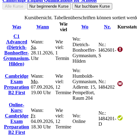
Cambridge English Qualifications for Schools
Alle Kurse
Nur beginnende Kurse
Nur buchbare Kurse
Kursübersicht. Tabellenüberschriften können sortiert werd
Wie
Was
Wann
Wo
Nr.
Kursstat
viel
C1
Wo:
Advanced
Wann:
Wie
Dietrich-
Nr.:
(Dietrich-
Sa.
viel:
Bonhoeffer-
I462601-
Bonhoeffer-
28.11.2026,
1
Gymnasium,
S
Gymnasium,
Uhr
Termin
Hilden
Hilden)
Wo:
Cambridge
Wann:
Wie
Humboldt-
Exam
Mo.
viel:
Gymnasium,
Nr.:
Preparation
07.09.2026,
12
Adlerstr. 15,
I484202
B2 First
19.00 Uhr
Termine
Pempelfort,
Raum 204
Online-
Kurs:
Wann:
Wie
Nr.:
Cambridge
Fr.
viel:
Wo:
I484201-
Exam
04.09.2026,
12
Online
D
Preparation
18.30 Uhr
Termine
B2 First