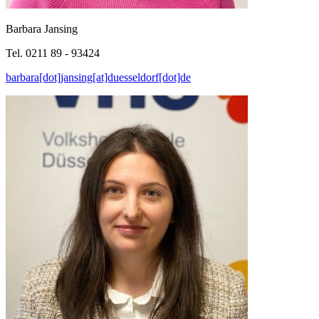
Barbara Jansing
Tel. 0211 89 - 93424
barbara[dot]jansing[at]duesseldorf[dot]de