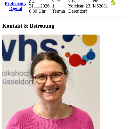
Sa.
viel:
vhs,
Nr.:
Proficiency
21.11.2026,
1
Yorckstr. 23,
I462081
Digital
8.30 Uhr
Termin
Derendorf
Kontakt & Betreuung