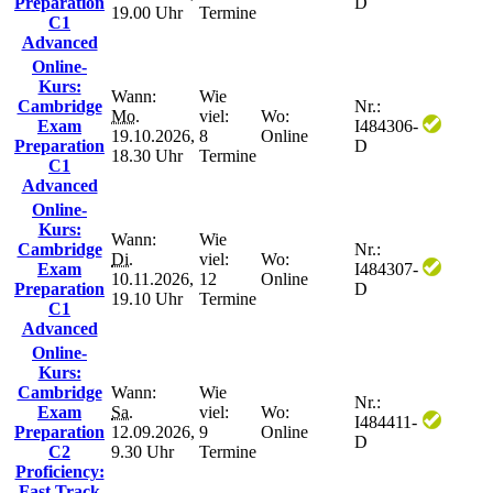
Preparation
D
19.00 Uhr
Termine
C1
Advanced
Online-
Kurs:
Wann:
Wie
Cambridge
Nr.:
Mo.
viel:
Wo:
Exam
I484306-
19.10.2026,
8
Online
Preparation
D
18.30 Uhr
Termine
C1
Advanced
Online-
Kurs:
Wann:
Wie
Cambridge
Nr.:
Di.
viel:
Wo:
Exam
I484307-
10.11.2026,
12
Online
Preparation
D
19.10 Uhr
Termine
C1
Advanced
Online-
Kurs:
Cambridge
Wann:
Wie
Nr.:
Exam
Sa.
viel:
Wo:
I484411-
Preparation
12.09.2026,
9
Online
D
C2
9.30 Uhr
Termine
Proficiency:
Fast Track