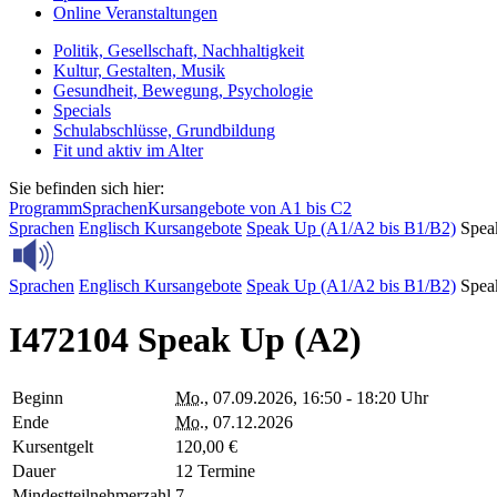
Online Veranstaltungen
Politik, Gesellschaft, Nachhaltigkeit
Kultur, Gestalten, Musik
Gesundheit, Bewegung, Psychologie
Specials
Schulabschlüsse, Grundbildung
Fit und aktiv im Alter
Sie befinden sich hier:
Programm
Sprachen
Kursangebote von A1 bis C2
Sprachen
Englisch
Kursangebote
Speak Up (A1/A2 bis B1/B2)
Spea
Sprachen
Englisch
Kursangebote
Speak Up (A1/A2 bis B1/B2)
Spea
I472104 Speak Up (A2)
Beginn
Mo.
, 07.09.2026, 16:50 - 18:20 Uhr
Ende
Mo.
, 07.12.2026
Kursentgelt
120,00 €
Dauer
12 Termine
Mindestteilnehmerzahl
7