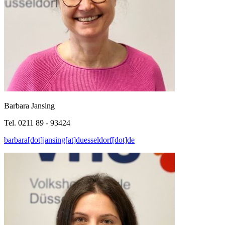
Barbara Jansing
Tel. 0211 89 - 93424
barbara[dot]jansing[at]duesseldorf[dot]de