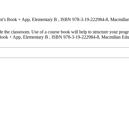
ent’s Book + App, Elementary B , ISBN 978-3-19-222984-8, Macmillan
 the classroom. Use of a course book will help to structure your progres
’s Book + App, Elementary B , ISBN 978-3-19-222984-8, Macmillan Edu