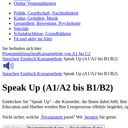
Online Veranstaltungen
Politik, Gesellschaft, Nachhaltigkeit
Kultur, Gestalten, Musik
Gesundheit, Bewegung, Psychologie
Specials
Schulabschlüsse, Grundbildung
Fit und aktiv im Alter
Sie befinden sich hier:
Programm
Sprachen
Kursangebote von A1 bis C2
Sprachen
Englisch
Kursangebote
Speak Up (A1/A2 bis B1/B2)
Sprachen
Englisch
Kursangebote
Speak Up (A1/A2 bis B1/B2)
Speak Up (A1/A2 bis B1/B2)
Entdecken Sie "Speak Up" - die Kursreihe, die Ihnen dabei hilft, I
Education und Hueber werden Ihre Lernprozesse effektiv begleitet, eg
Nicht sicher, welche
Niveaustufe
passt? Wir
beraten
Sie gerne.
Alle Kurse
Nur beginnende Kurse
Nur buchbare Kurse