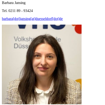
Barbara Jansing
Tel. 0211 89 - 93424
barbara[dot]jansing[at]duesseldorf[dot]de