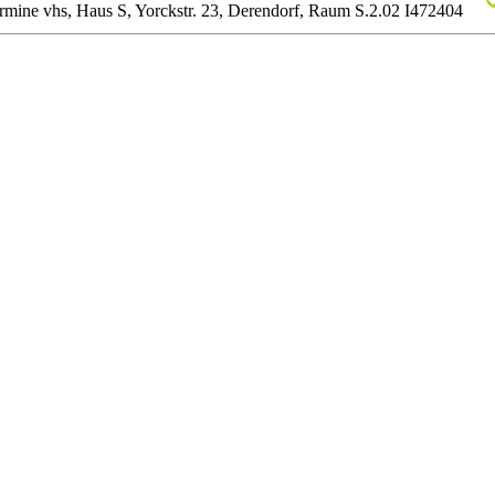
rmine
vhs, Haus S, Yorckstr. 23, Derendorf, Raum S.2.02
I472404