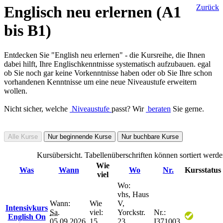
Englisch neu erlernen (A1
Zurück
bis B1)
Entdecken Sie "English neu erlernen" - die Kursreihe, die Ihnen
dabei hilft, Ihre Englischkenntnisse systematisch aufzubauen. egal
ob Sie noch gar keine Vorkenntnisse haben oder ob Sie Ihre schon
vorhandenen Kenntnisse um eine neue Niveaustufe erweitern
wollen.
Nicht sicher, welche
Niveaustufe
passt? Wir
beraten
Sie gerne.
Alle Kurse
Nur beginnende Kurse
Nur buchbare Kurse
Kursübersicht. Tabellenüberschriften können sortiert werde
Wie
Was
Wann
Wo
Nr.
Kursstatus
viel
Wo:
vhs, Haus
Wann:
Wie
V,
Intensivkurs
Sa.
viel:
Yorckstr.
Nr.:
English On
05.09.2026,
15
23,
I371003