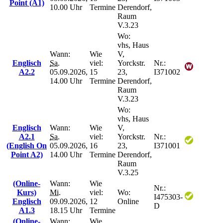
Point (A1)
10.00 Uhr
Termine
Derendorf,
Raum
V.3.23
Wo:
vhs, Haus
Wann:
Wie
V,
Englisch
Sa.
viel:
Yorckstr.
Nr.:
A2.2
05.09.2026,
15
23,
I371002
14.00 Uhr
Termine
Derendorf,
Raum
V.3.23
Wo:
vhs, Haus
Englisch
Wann:
Wie
V,
A2.1
Sa.
viel:
Yorckstr.
Nr.:
(English On
05.09.2026,
16
23,
I371001
Point A2)
14.00 Uhr
Termine
Derendorf,
Raum
V.3.25
(Online-
Wann:
Wie
Nr.:
Kurs)
Mi.
viel:
Wo:
I475303-
Englisch
09.09.2026,
12
Online
D
A1.3
18.15 Uhr
Termine
(Online-
Wann:
Wie