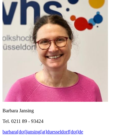
Barbara Jansing
Tel. 0211 89 - 93424
barbara[dot]jansing[at]duesseldorf[dot]de