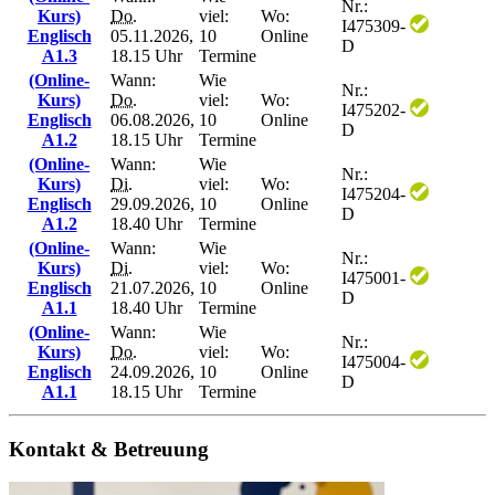
Nr.:
Kurs)
Do.
viel:
Wo:
I475309-
Englisch
05.11.2026,
10
Online
D
A1.3
18.15 Uhr
Termine
(Online-
Wann:
Wie
Nr.:
Kurs)
Do.
viel:
Wo:
I475202-
Englisch
06.08.2026,
10
Online
D
A1.2
18.15 Uhr
Termine
(Online-
Wann:
Wie
Nr.:
Kurs)
Di.
viel:
Wo:
I475204-
Englisch
29.09.2026,
10
Online
D
A1.2
18.40 Uhr
Termine
(Online-
Wann:
Wie
Nr.:
Kurs)
Di.
viel:
Wo:
I475001-
Englisch
21.07.2026,
10
Online
D
A1.1
18.40 Uhr
Termine
(Online-
Wann:
Wie
Nr.:
Kurs)
Do.
viel:
Wo:
I475004-
Englisch
24.09.2026,
10
Online
D
A1.1
18.15 Uhr
Termine
Kontakt & Betreuung