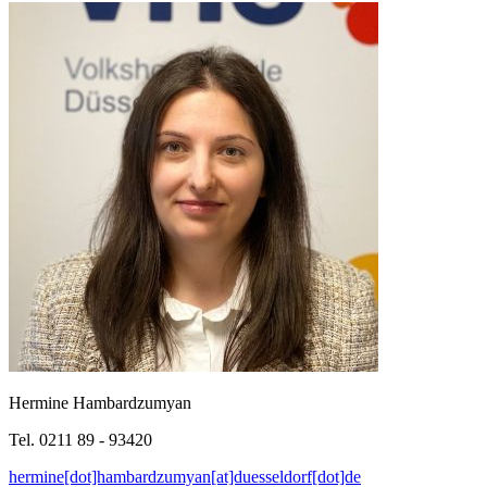
Hermine Hambardzumyan
Tel. 0211 89 - 93420
hermine[dot]hambardzumyan[at]duesseldorf[dot]de