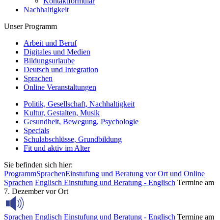
Kontaktformular
Nachhaltigkeit
Unser Programm
Arbeit und Beruf
Digitales und Medien
Bildungsurlaube
Deutsch und Integration
Sprachen
Online Veranstaltungen
Politik, Gesellschaft, Nachhaltigkeit
Kultur, Gestalten, Musik
Gesundheit, Bewegung, Psychologie
Specials
Schulabschlüsse, Grundbildung
Fit und aktiv im Alter
Sie befinden sich hier:
Programm
Sprachen
Einstufung und Beratung vor Ort und Online
Sprachen
Englisch
Einstufung und Beratung - Englisch
Termine am
7. Dezember vor Ort
Sprachen
Englisch
Einstufung und Beratung - Englisch
Termine am