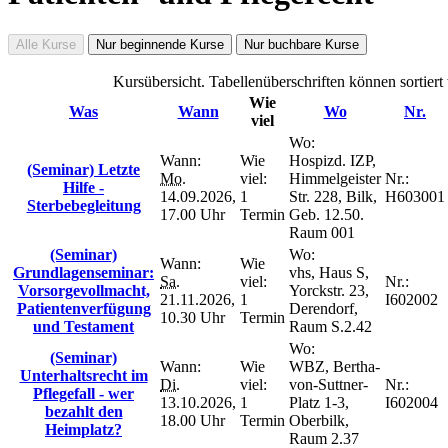
Alle Kurse
Nur beginnende Kurse
Nur buchbare Kurse
Kursübersicht. Tabellenüberschriften können sortiert
Wie
Was
Wann
Wo
Nr.
viel
Wo:
Wann:
Wie
Hospizd. IZP,
(Seminar) Letzte
Mo.
viel:
Himmelgeister
Nr.:
Hilfe -
14.09.2026,
1
Str. 228, Bilk,
H603001
Sterbebegleitung
17.00 Uhr
Termin
Geb. 12.50.
Raum 001
(Seminar)
Wo:
Wann:
Wie
Grundlagenseminar:
vhs, Haus S,
Sa.
viel:
Nr.:
Vorsorgevollmacht,
Yorckstr. 23,
21.11.2026,
1
I602002
Patientenverfügung
Derendorf,
10.30 Uhr
Termin
und Testament
Raum S.2.42
Wo:
(Seminar)
Wann:
Wie
WBZ, Bertha-
Unterhaltsrecht im
Di.
viel:
von-Suttner-
Nr.:
Pflegefall - wer
13.10.2026,
1
Platz 1-3,
I602004
bezahlt den
18.00 Uhr
Termin
Oberbilk,
Heimplatz?
Raum 2.37