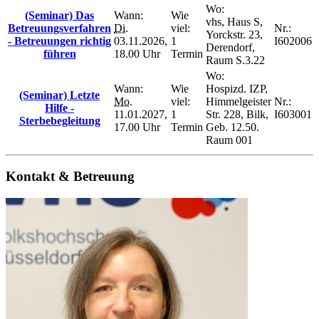
Wo:
(Seminar) Das
Wann:
Wie
vhs, Haus S,
Betreuungsverfahren
Di.
viel:
Nr.:
Yorckstr. 23,
- Betreuungen richtig
03.11.2026,
1
I602006
Derendorf,
führen
18.00 Uhr
Termin
Raum S.3.22
Wo:
Wann:
Wie
Hospizd. IZP,
(Seminar) Letzte
Mo.
viel:
Himmelgeister
Nr.:
Hilfe -
11.01.2027,
1
Str. 228, Bilk,
I603001
Sterbebegleitung
17.00 Uhr
Termin
Geb. 12.50.
Raum 001
Kontakt & Betreuung