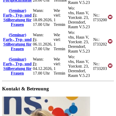
Fortgeschrittene
20.00 Uhr
Termine
Raum V.5.23
Wo:
(Seminar)
Wann:
Wie
vhs, Haus V,
Farb-, Typ- und
Fr.
viel:
Nr.:
Yorckstr. 23,
Stilberatung für
18.09.2026,
1
I733200
Derendorf,
Frauen
17.00 Uhr
Termin
Raum V.5.23
Wo:
(Seminar)
Wann:
Wie
vhs, Haus V,
Farb-, Typ- und
Fr.
viel:
Nr.:
Yorckstr. 23,
Stilberatung für
06.11.2026,
1
I733202
Derendorf,
Frauen
17.00 Uhr
Termin
Raum V.5.23
Wo:
(Seminar)
Wann:
Wie
vhs, Haus V,
Farb-, Typ- und
Fr.
viel:
Nr.:
Yorckstr. 23,
Stilberatung für
04.12.2026,
1
I733203
Derendorf,
Frauen
17.00 Uhr
Termin
Raum V.5.23
Kontakt & Betreuung