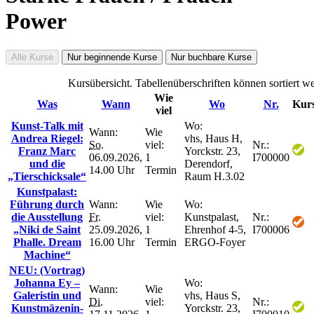
Power
Alle Kurse
Nur beginnende Kurse
Nur buchbare Kurse
Kursübersicht. Tabellenüberschriften können sortiert w
Wie
Was
Wann
Wo
Nr.
Kurs
viel
Kunst-Talk mit
Wo:
Wann:
Wie
Andrea Riegel:
vhs, Haus H,
So.
viel:
Nr.:
Franz Marc
Yorckstr. 23,
06.09.2026,
1
I700000
und die
Derendorf,
14.00 Uhr
Termin
„Tierschicksale“
Raum H.3.02
Kunstpalast:
Führung durch
Wann:
Wie
Wo:
die Ausstellung
Fr.
viel:
Kunstpalast,
Nr.:
„Niki de Saint
25.09.2026,
1
Ehrenhof 4-5,
I700006
Phalle. Dream
16.00 Uhr
Termin
ERGO-Foyer
Machine“
NEU: (Vortrag)
Johanna Ey –
Wo:
Wann:
Wie
Galeristin und
vhs, Haus S,
Di.
viel:
Nr.:
Kunstmäzenin-
Yorckstr. 23,