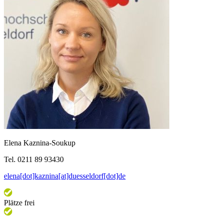
Elena Kaznina-Soukup
Tel. 0211 89 93430
elena[dot]kaznina[at]duesseldorf[dot]de
Plätze frei