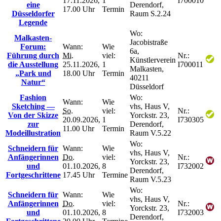
17.11.2026,
1
I700010
eine
Derendorf,
17.00 Uhr
Termin
Düsseldorfer
Raum S.2.24
Legende
Wo:
Malkasten-
Jacobistraße
Forum:
Wann:
Wie
6a,
Führung durch
Mi.
viel:
Nr.:
Künstlerverein
die Ausstellung
25.11.2026,
1
I700011
Malkasten,
„Park und
18.00 Uhr
Termin
40211
Natur“
Düsseldorf
Fashion
Wo:
Wann:
Wie
Sketching —
vhs, Haus V,
So.
viel:
Nr.:
Von der Skizze
Yorckstr. 23,
20.09.2026,
1
I730305
zur
Derendorf,
11.00 Uhr
Termin
Modeillustration
Raum V.5.22
Wo:
Schneidern für
Wann:
Wie
vhs, Haus V,
Anfängerinnen
Do.
viel:
Nr.:
Yorckstr. 23,
und
01.10.2026,
8
I732002
Derendorf,
Fortgeschrittene
17.45 Uhr
Termine
Raum V.5.23
Wo:
Schneidern für
Wann:
Wie
vhs, Haus V,
Anfängerinnen
Do.
viel:
Nr.:
Yorckstr. 23,
und
01.10.2026,
8
I732003
Derendorf,