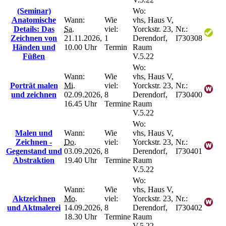
(Seminar)
Wo:
Anatomische
Wann:
Wie
vhs, Haus V,
Details: Das
Sa.
viel:
Yorckstr. 23,
Nr.:
Zeichnen von
21.11.2026,
1
Derendorf,
I730308
Händen und
10.00 Uhr
Termin
Raum
Füßen
V.5.22
Wo:
Wann:
Wie
vhs, Haus V,
Porträt malen
Mi.
viel:
Yorckstr. 23,
Nr.:
und zeichnen
02.09.2026,
8
Derendorf,
I730400
16.45 Uhr
Termine
Raum
V.5.22
Wo:
Malen und
Wann:
Wie
vhs, Haus V,
Zeichnen -
Do.
viel:
Yorckstr. 23,
Nr.:
Gegenstand und
03.09.2026,
8
Derendorf,
I730401
Abstraktion
19.40 Uhr
Termine
Raum
V.5.22
Wo:
Wann:
Wie
vhs, Haus V,
Aktzeichnen
Mo.
viel:
Yorckstr. 23,
Nr.:
und Aktmalerei
14.09.2026,
8
Derendorf,
I730402
18.30 Uhr
Termine
Raum
V.5.22