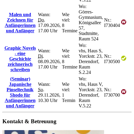
Wo:
Görres-
Malen und
Wann:
Wie
Gymnasium,
Zeichnen für
Do.
viel:
Nr.:
Königsallee
Anfängerinnen
17.09.2026,
8
I730404
57,
und Anfänger
17.00 Uhr
Termine
Stadtmitte,
Raum 524
Wo:
Graphic Novels
Wann:
Wie
vhs, Haus S,
- eine
Di.
viel:
Yorckstr. 23,
Nr.:
Geschichte
08.09.2026,
8
Derendorf,
I730500
zeichnerisch
17.00 Uhr
Termine
Raum
schreiben
S.2.24
(Seminar)
Wo:
Japanische
Wann:
Wie
vhs, Haus V,
Pinseltechnik
So.
viel:
Yorckstr. 23,
Nr.:
Shodo für
29.11.2026,
1
Derendorf,
I730700
Anfängerinnen
10.30 Uhr
Termin
Raum
und Anfänger
V.5.22
Kontakt & Betreuung