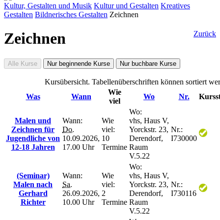
Kultur, Gestalten und Musik
Kultur und Gestalten
Kreatives
Gestalten
Bildnerisches Gestalten
Zeichnen
Zeichnen
Zurück
Alle Kurse
Nur beginnende Kurse
Nur buchbare Kurse
Kursübersicht. Tabellenüberschriften können sortiert we
Wie
Was
Wann
Wo
Nr.
Kurss
viel
Wo:
Malen und
Wann:
Wie
vhs, Haus V,
Zeichnen für
Do.
viel:
Yorckstr. 23,
Nr.:
Jugendliche von
10.09.2026,
10
Derendorf,
I730000
12-18 Jahren
17.00 Uhr
Termine
Raum
V.5.22
Wo:
(Seminar)
Wann:
Wie
vhs, Haus V,
Malen nach
Sa.
viel:
Yorckstr. 23,
Nr.:
Gerhard
26.09.2026,
2
Derendorf,
I730116
Richter
10.00 Uhr
Termine
Raum
V.5.22