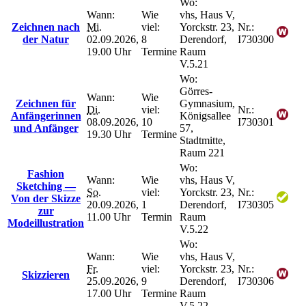
Wo:
Wann:
Wie
vhs, Haus V,
Zeichnen nach
Mi.
viel:
Yorckstr. 23,
Nr.:
der Natur
02.09.2026,
8
Derendorf,
I730300
19.00 Uhr
Termine
Raum
V.5.21
Wo:
Görres-
Wann:
Wie
Zeichnen für
Gymnasium,
Di.
viel:
Nr.:
Anfängerinnen
Königsallee
08.09.2026,
10
I730301
und Anfänger
57,
19.30 Uhr
Termine
Stadtmitte,
Raum 221
Wo:
Fashion
Wann:
Wie
vhs, Haus V,
Sketching —
So.
viel:
Yorckstr. 23,
Nr.:
Von der Skizze
20.09.2026,
1
Derendorf,
I730305
zur
11.00 Uhr
Termin
Raum
Modeillustration
V.5.22
Wo:
Wann:
Wie
vhs, Haus V,
Fr.
viel:
Yorckstr. 23,
Nr.:
Skizzieren
25.09.2026,
9
Derendorf,
I730306
17.00 Uhr
Termine
Raum
V.5.22