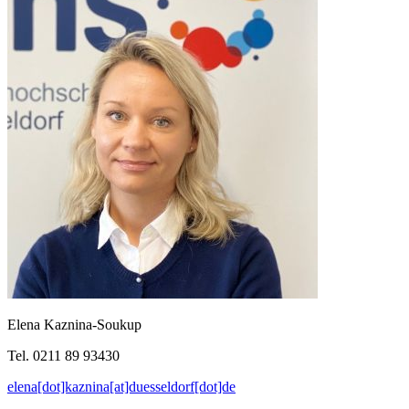
Elena Kaznina-Soukup
Tel. 0211 89 93430
elena[dot]kaznina[at]duesseldorf[dot]de