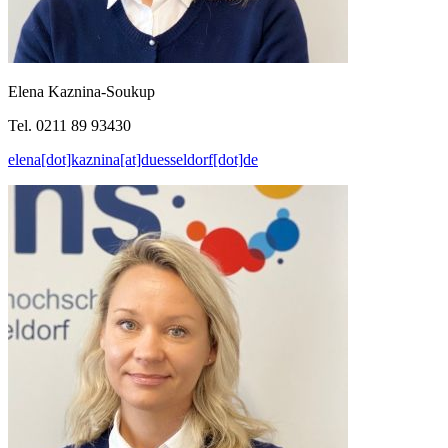
Elena Kaznina-Soukup
Tel. 0211 89 93430
elena[dot]kaznina[at]duesseldorf[dot]de