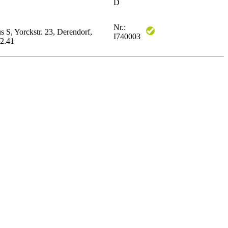
D
Nr.:
s S, Yorckstr. 23, Derendorf,
I740003
2.41