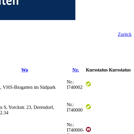
Zurück
Wo
Nr.
Kursstatus
Kursstatus
Nr.:
k, VHS-Biogarten im Südpark
I740002
Nr.:
s S, Yorckstr. 23, Derendorf,
I740000
2.34
Nr.:
I740000-