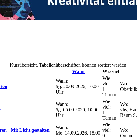
Kursübersicht. Tabellenüberschriften können sortiert werden.
Wann
Wie viel
Wie
Wann:
viel:
Wo:
rten
So.
20.09.2026, 10.00
1
Oberbil
Uhr
Termin
Wie
Wann:
Wo:
viel:
e
Sa.
05.09.2026, 10.00
vhs, Hau
1
Uhr
Raum S.
Termin
Wie
Wann:
en - Mit Licht gestalten -
viel:
Wo:
Mo.
14.09.2026, 18.00
9
Online