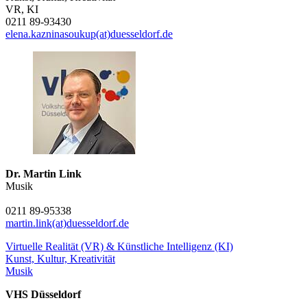
VR, KI
0211 89-93430
elena.kazninasoukup(at)duesseldorf.de
Dr. Martin Link
Musik
0211 89-95338
martin.link(at)duesseldorf.de
Virtuelle Realität (VR) & Künstliche Intelligenz (KI)
Kunst, Kultur, Kreativität
Musik
VHS Düsseldorf