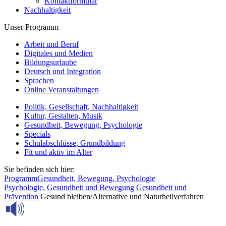
Kontaktformular
Nachhaltigkeit
Unser Programm
Arbeit und Beruf
Digitales und Medien
Bildungsurlaube
Deutsch und Integration
Sprachen
Online Veranstaltungen
Politik, Gesellschaft, Nachhaltigkeit
Kultur, Gestalten, Musik
Gesundheit, Bewegung, Psychologie
Specials
Schulabschlüsse, Grundbildung
Fit und aktiv im Alter
Sie befinden sich hier:
Programm
Gesundheit, Bewegung, Psychologie
Psychologie, Gesundheit und Bewegung
Gesundheit und
Prävention
Gesund bleiben/Alternative und Naturheilverfahren