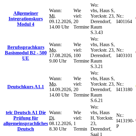
Wo:
Wann:
Wie
vhs, Haus S,
Allgemeiner
Mi.
viel:
Yorckstr. 23,
Nr.:
Integrationskurs
09.12.2026,
20
Derendorf,
I401164
Modul 4
14.00 Uhr
Termine
Raum
S.3.43
Wo:
Wann:
Wie
vhs, Haus S,
Berufssprachkurs
Mo.
viel:
Yorckstr. 23,
Nr.:
Basismodul B2 - 500
17.08.2026,
100
Derendorf,
I403101
UE
9.00 Uhr
Termine
Raum
S.3.21
Wo:
Wann:
Wie
vhs, Haus S,
Mo.
viel:
Yorckstr. 23,
Nr.:
Deutschkurs A1.1
14.09.2026,
20
Derendorf,
I413180
14.00 Uhr
Termine
Raum
S.6.21
Wo:
telc Deutsch A1 Die
Wann:
Wie
vhs, Haus
Nr.:
Prüfung für
Di.
viel:
H, Yorckstr.
I413190-
allgemeinsprachliches
08.12.2026,
1
23,
P
Deutsch
8.30 Uhr
Termin
Derendorf,
Saal 1