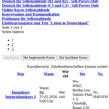
Deutsch für Selbstzahlende (B1 und B2) - Self-Payers Only
Deutsch für Selbstzahlende (C1 und C2) - Self-Payers Only
Online-Kurse-Selbstzahlende
Konversation und Kommunikation
Prüfungen für Selbstzahlende
Einbürgerungstest und Test "Leben in Deutschland"
Seite 1 von 3
Seiten blättern
1
2
3
Alle Kurse
Nur beginnende Kurse
Nur buchbare Kurse
Kursübersicht. Tabellenüberschriften können sortiert
Wie
Was
Wann
Wo
Nr.
viel
Wo:
WBZ,
Wann:
Bertha-von-
Hauptkurs
Mi.
Wie
Nr.:
Suttner-Platz
Integrationskurs 3
25.02.2026,
viel:
H401030
1-3,
9.00 Uhr
Oberbilk,
Raum 2.02