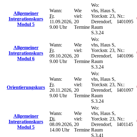
Wo:
Wann:
Wie
vhs, Haus S,
Allgemeiner
Fr.
viel:
Yorckstr. 23,
Nr.:
Integrationskurs
11.09.2026,
20
Derendorf,
I401095
Modul 5
9.00 Uhr
Termine
Raum
S.3.24
Wo:
Wann:
Wie
vhs, Haus S,
Allgemeiner
Fr.
viel:
Yorckstr. 23,
Nr.:
Integrationskurs
09.10.2026,
20
Derendorf,
I401096
Modul 6
9.00 Uhr
Termine
Raum
S.3.24
Wo:
Wann:
Wie
vhs, Haus S,
Fr.
viel:
Yorckstr. 23,
Nr.:
Orientierungskurs
20.11.2026,
20
Derendorf,
I401097
9.00 Uhr
Termine
Raum
S.3.24
Wo:
Wann:
Wie
vhs, Haus S,
Allgemeiner
Di.
viel:
Yorckstr. 23,
Nr.:
Integrationskurs
08.09.2026,
20
Derendorf,
I401145
Modul 5
14.00 Uhr
Termine
Raum
S.3.41