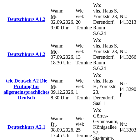
Wo:
Wann:
Wie
vhs, Haus S,
Mi.
viel:
Yorckstr. 23,
Nr.:
Deutschkurs A1.2
02.09.2026,
20
Derendorf,
I413213
9.00 Uhr
Termine
Raum
S.6.24
Wo:
Wann:
Wie
vhs, Haus S,
Mo.
viel:
Yorckstr. 23,
Nr.:
Deutschkurs A1.2
07.09.2026,
13
Derendorf,
I413266
18.30 Uhr
Termine
Raum
S.6.24
Wo:
telc Deutsch A2 Die
Wann:
Wie
vhs, Haus
Nr.:
Prüfung für
Mi.
viel:
H, Yorckstr.
I413290-
allgemeinsprachliches
09.12.2026,
1
23,
P
Deutsch
8.30 Uhr
Termin
Derendorf,
Saal 1
Wo:
Görres-
Wann:
Wie
Gymnasium,
Di.
viel:
Nr.:
Deutschkurs A2.1
Königsallee
08.09.2026,
25
I413303
57,
17.45 Uhr
Termine
Stadtmitte,