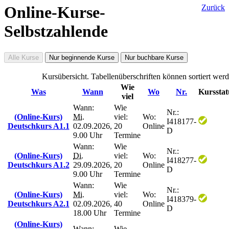
Online-Kurse-
Zurück
Selbstzahlende
Alle Kurse
Nur beginnende Kurse
Nur buchbare Kurse
Kursübersicht. Tabellenüberschriften können sortiert werd
Wie
Was
Wann
Wo
Nr.
Kursstat
viel
Wann:
Wie
Nr.:
(Online-Kurs)
Mi.
viel:
Wo:
I418177-
Deutschkurs A1.1
02.09.2026,
20
Online
D
9.00 Uhr
Termine
Wann:
Wie
Nr.:
(Online-Kurs)
Di.
viel:
Wo:
I418277-
Deutschkurs A1.2
29.09.2026,
20
Online
D
9.00 Uhr
Termine
Wann:
Wie
Nr.:
(Online-Kurs)
Mi.
viel:
Wo:
I418379-
Deutschkurs A2.1
02.09.2026,
40
Online
D
18.00 Uhr
Termine
(Online-Kurs)
Wann:
Wie