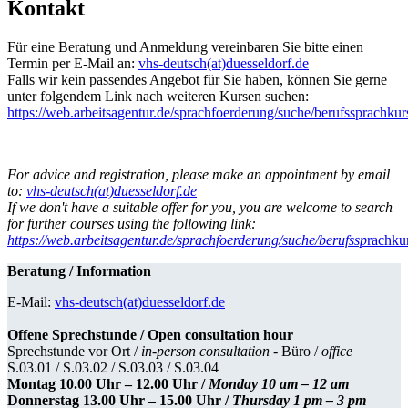
Kontakt
Für eine Beratung und Anmeldung vereinbaren Sie bitte einen
Termin per E-Mail an:
vhs-deutsch(at)duesseldorf.de
Falls wir kein passendes Angebot für Sie haben, können Sie gerne
unter folgendem Link nach weiteren Kursen suchen:
https://web.arbeitsagentur.de/sprachfoerderung/suche/berufssprachkur
For advice and registration, please make an appointment by email
to:
vhs-deutsch(at)duesseldorf.de
If we don't have a suitable offer for you, you are welcome to search
for further courses using the following link:
https://web.arbeitsagentur.de/sprachfoerderung/suche/berufssp
rachku
Beratung / Information
E-Mail:
vhs-deutsch(at)duesseldorf.de
Offene Sprechstunde / Open consultation hour
Sprechstunde vor Ort /
in-person consultation -
Büro /
office
S.03.01 / S.03.02 / S.03.03 / S.03.04
Montag 10.00 Uhr – 12.00 Uhr /
Monday 10 am – 12 am
Donnerstag 13.00 Uhr – 15.00 Uhr /
Thursday 1 pm – 3 pm