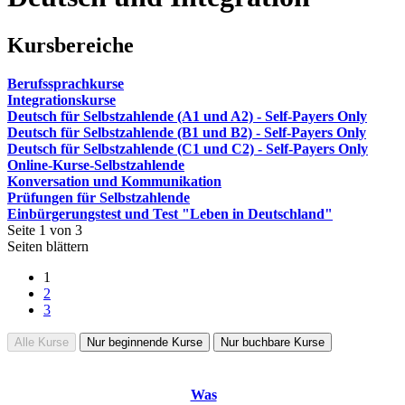
Kursbereiche
Berufssprachkurse
Integrationskurse
Deutsch für Selbstzahlende (A1 und A2) - Self-Payers Only
Deutsch für Selbstzahlende (B1 und B2) - Self-Payers Only
Deutsch für Selbstzahlende (C1 und C2) - Self-Payers Only
Online-Kurse-Selbstzahlende
Konversation und Kommunikation
Prüfungen für Selbstzahlende
Einbürgerungstest und Test "Leben in Deutschland"
Seite 1 von 3
Seiten blättern
1
2
3
Alle Kurse
Nur beginnende Kurse
Nur buchbare Kurse
Was