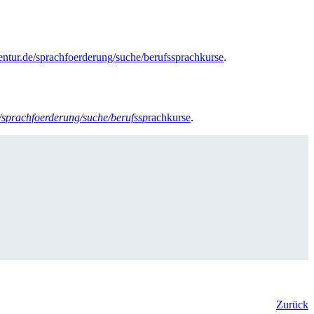
gentur.de/sprachfoerderung/suche/berufssprachkurse
.
e/sprachfoerderung/suche/berufssp
rachkurse
.
Zurück