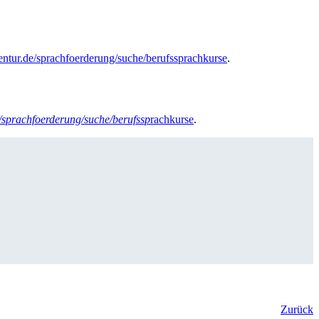
gentur.de/sprachfoerderung/suche/berufssprachkurse
.
e/sprachfoerderung/suche/berufssp
rachkurse
.
Zurück