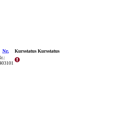
Nr.
Kursstatus
Kursstatus
r.:
403101