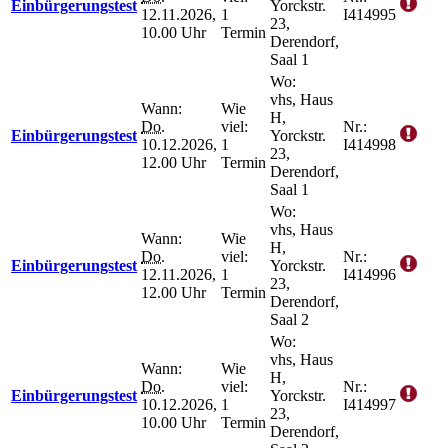
Einbürgerungstest
Yorckstr.
12.11.2026,
1
I414995
23,
10.00 Uhr
Termin
Derendorf,
Saal 1
Wo:
vhs, Haus
Wann:
Wie
H,
Do.
viel:
Nr.:
Einbürgerungstest
Yorckstr.
10.12.2026,
1
I414998
23,
12.00 Uhr
Termin
Derendorf,
Saal 1
Wo:
vhs, Haus
Wann:
Wie
H,
Do.
viel:
Nr.:
Einbürgerungstest
Yorckstr.
12.11.2026,
1
I414996
23,
12.00 Uhr
Termin
Derendorf,
Saal 2
Wo:
vhs, Haus
Wann:
Wie
H,
Do.
viel:
Nr.:
Einbürgerungstest
Yorckstr.
10.12.2026,
1
I414997
23,
10.00 Uhr
Termin
Derendorf,