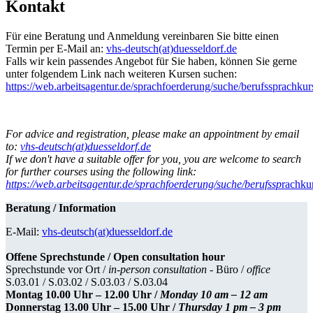
Kontakt
Für eine Beratung und Anmeldung vereinbaren Sie bitte einen
Termin per E-Mail an:
vhs-deutsch(at)duesseldorf.de
Falls wir kein passendes Angebot für Sie haben, können Sie gerne
unter folgendem Link nach weiteren Kursen suchen:
https://web.arbeitsagentur.de/sprachfoerderung/suche/berufssprachkur
For advice and registration, please make an appointment by email
to:
vhs-deutsch(at)duesseldorf.de
If we don't have a suitable offer for you, you are welcome to search
for further courses using the following link:
https://web.arbeitsagentur.de/sprachfoerderung/suche/berufssp
rachku
Beratung / Information
E-Mail:
vhs-deutsch(at)duesseldorf.de
Offene Sprechstunde / Open consultation hour
Sprechstunde vor Ort /
in-person consultation -
Büro /
office
S.03.01 / S.03.02 / S.03.03 / S.03.04
Montag 10.00 Uhr – 12.00 Uhr /
Monday 10 am – 12 am
Donnerstag 13.00 Uhr – 15.00 Uhr /
Thursday 1 pm – 3 pm