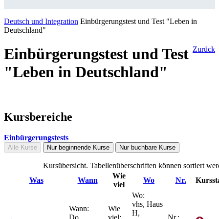
Deutsch und Integration
Einbürgerungstest und Test "Leben in
Deutschland"
Einbürgerungstest und Test
Zurück
"Leben in Deutschland"
Kursbereiche
Einbürgerungstests
Alle Kurse
Nur beginnende Kurse
Nur buchbare Kurse
Kursübersicht. Tabellenüberschriften können sortiert wer
Wie
Was
Wann
Wo
Nr.
Kursst
viel
Wo:
vhs, Haus
Wann:
Wie
H,
Do.
viel:
Nr.: