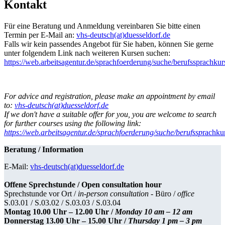
Kontakt
Für eine Beratung und Anmeldung vereinbaren Sie bitte einen
Termin per E-Mail an:
vhs-deutsch(at)duesseldorf.de
Falls wir kein passendes Angebot für Sie haben, können Sie gerne
unter folgendem Link nach weiteren Kursen suchen:
https://web.arbeitsagentur.de/sprachfoerderung/suche/berufssprachkur
For advice and registration, please make an appointment by email
to:
vhs-deutsch(at)duesseldorf.de
If we don't have a suitable offer for you, you are welcome to search
for further courses using the following link:
https://web.arbeitsagentur.de/sprachfoerderung/suche/berufssp
rachku
Beratung / Information
E-Mail:
vhs-deutsch(at)duesseldorf.de
Offene Sprechstunde / Open consultation hour
Sprechstunde vor Ort /
in-person consultation -
Büro /
office
S.03.01 / S.03.02 / S.03.03 / S.03.04
Montag 10.00 Uhr – 12.00 Uhr /
Monday 10 am – 12 am
Donnerstag 13.00 Uhr – 15.00 Uhr /
Thursday 1 pm – 3 pm