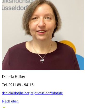
Daniela Heiber
Tel. 0211 89 - 94116
daniela[dot]heiber[at]duesseldorf[dot]de
Nach oben