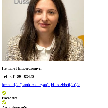
Hermine Hambardzumyan
Tel. 0211 89 - 93420
hermine[dot]hambardzumyan[at]duesseldorf[dot]de
Plätze frei
Anmeldung möglich