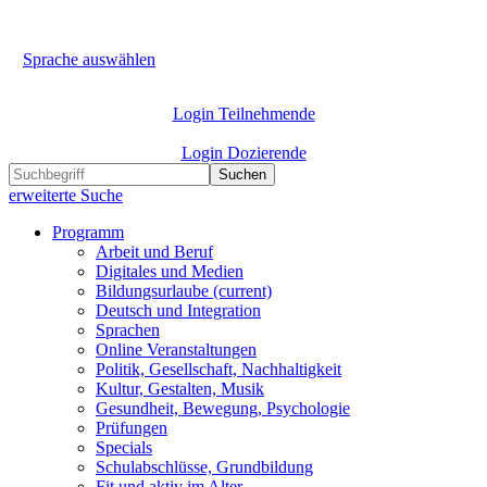
Sprache auswählen
Login Teilnehmende
Login Dozierende
Suchen
erweiterte Suche
Programm
Arbeit und Beruf
Digitales und Medien
Bildungsurlaube
(current)
Deutsch und Integration
Sprachen
Online Veranstaltungen
Politik, Gesellschaft, Nachhaltigkeit
Kultur, Gestalten, Musik
Gesundheit, Bewegung, Psychologie
Prüfungen
Specials
Schulabschlüsse, Grundbildung
Fit und aktiv im Alter