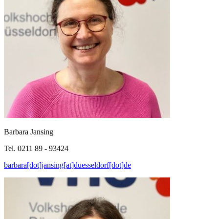
Barbara Jansing
Tel. 0211 89 - 93424
barbara[dot]jansing[at]duesseldorf[dot]de