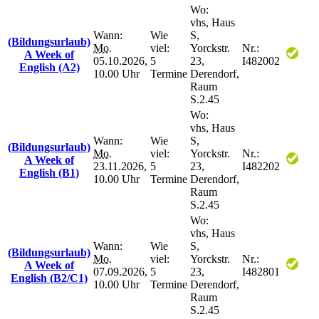
Wo:
vhs, Haus
Wann:
Wie
S,
(Bildungsurlaub)
Mo.
viel:
Yorckstr.
Nr.:
A Week of
05.10.2026,
5
23,
I482002
English (A2)
10.00 Uhr
Termine
Derendorf,
Raum
S.2.45
Wo:
vhs, Haus
Wann:
Wie
S,
(Bildungsurlaub)
Mo.
viel:
Yorckstr.
Nr.:
A Week of
23.11.2026,
5
23,
I482202
English (B1)
10.00 Uhr
Termine
Derendorf,
Raum
S.2.45
Wo:
vhs, Haus
Wann:
Wie
S,
(Bildungsurlaub)
Mo.
viel:
Yorckstr.
Nr.:
A Week of
07.09.2026,
5
23,
I482801
English (B2/C1)
10.00 Uhr
Termine
Derendorf,
Raum
S.2.45