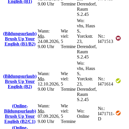
English (B1)
9.00 Uhr
Termine
Derendorf,
Raum
S.2.45
Wo:
vhs, Haus
Wann:
Wie
S,
(Bildungsurlaub)
Mo.
viel:
Yorckstr.
Nr.:
Brush Up Your
24.08.2026,
5
23,
I471513
English (B1/B2)
9.00 Uhr
Termine
Derendorf,
Raum
S.2.45
Wo:
vhs, Haus
Wann:
Wie
S,
(Bildungsurlaub)
Mo.
viel:
Yorckstr.
Nr.:
Brush Up Your
12.10.2026,
5
23,
I471614
English (B2)
9.00 Uhr
Termine
Derendorf,
Raum
S.2.45
(Online-
Wann:
Wie
Nr.:
Bildungsurlaub)
Mo.
viel:
Wo:
I471711-
Brush Up Your
07.09.2026,
5
Online
D
English (B2/C1)
9.00 Uhr
Termine
(Online-