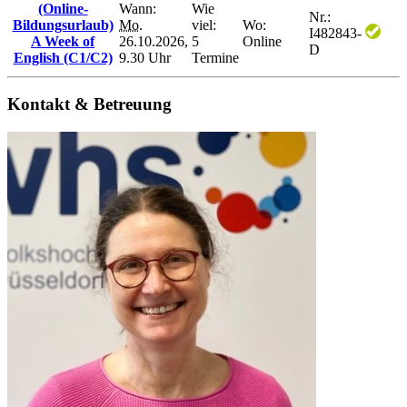
(Online-
Wann:
Wie
Nr.:
Bildungsurlaub)
Mo.
viel:
Wo:
I482843-
A Week of
26.10.2026,
5
Online
D
English (C1/C2)
9.30 Uhr
Termine
Kontakt & Betreuung