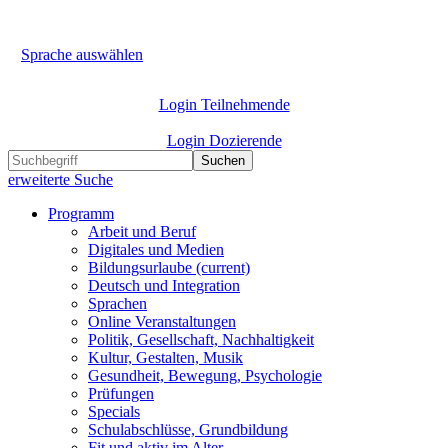
Sprache auswählen
Login Teilnehmende
Login Dozierende
Suchen
erweiterte Suche
Programm
Arbeit und Beruf
Digitales und Medien
Bildungsurlaube
(current)
Deutsch und Integration
Sprachen
Online Veranstaltungen
Politik, Gesellschaft, Nachhaltigkeit
Kultur, Gestalten, Musik
Gesundheit, Bewegung, Psychologie
Prüfungen
Specials
Schulabschlüsse, Grundbildung
Fit und aktiv im Alter