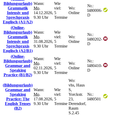
Bildungsurlaub)
Wann:
Wie
Nr.:
Grammatik
Mo.
viel:
Wo:
I480006-
Intensiv und
14.12.2026,
5
Online
D
Sprechpraxis
9.30 Uhr
Termine
Englisch (A1/A2)
(Online-
Bildungsurlaub)
Wann:
Wie
Nr.:
Grammatik
Mo.
viel:
Wo:
I480202-
Intensiv und
31.08.2026,
5
Online
D
Sprechpraxis
9.30 Uhr
Termine
Englisch (A2/B1)
(Online-
Wann:
Wie
Bildungsurlaub)
Nr.:
Mo.
viel:
Wo:
Grammar and
I480410-
02.11.2026,
5
Online
Speaking
D
9.30 Uhr
Termine
Practice (B1/B2)
Wo:
(Bildungsurlaub)
vhs, Haus
Grammar and
Wann:
Wie
S,
Speaking
Mo.
viel:
Yorckstr.
Nr.:
Practice: The
17.08.2026,
5
23,
I480501
English Tenses
9.30 Uhr
Termine
Derendorf,
(B2)
Raum
S.2.45