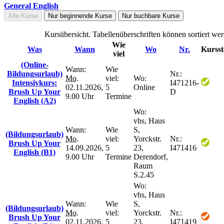
General English
Alle Kurse
Nur beginnende Kurse
Nur buchbare Kurse
Kursübersicht. Tabellenüberschriften können sortiert we
Wie
Was
Wann
Wo
Nr.
Kursst
viel
(Online-
Wann:
Wie
Bildungsurlaub)
Nr.:
Mo.
viel:
Wo:
Intensivkurs:
I471216-
02.11.2026,
5
Online
Brush Up Your
D
9.00 Uhr
Termine
English (A2)
Wo:
vhs, Haus
Wann:
Wie
S,
(Bildungsurlaub)
Mo.
viel:
Yorckstr.
Nr.:
Brush Up Your
14.09.2026,
5
23,
I471416
English (B1)
9.00 Uhr
Termine
Derendorf,
Raum
S.2.45
Wo:
vhs, Haus
Wann:
Wie
S,
(Bildungsurlaub)
Mo.
viel:
Yorckstr.
Nr.:
Brush Up Your
02.11.2026,
5
23,
I471419