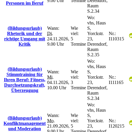
9.00 Uhr
Termine
Derendorf,
Personen im Beruf
Raum
S.2.34
Wo:
vhs, Haus
(Bildungsurlaub)
Wann:
Wie
S,
Rhetorik und der
Di.
viel:
Yorckstr.
Nr.:
richtige Umgang mit
24.11.2026,
5
23,
I110315
Kritik
9.00 Uhr
Termine
Derendorf,
Raum
S.2.35
Wo:
vhs, Haus
(Bildungsurlaub)
Wann:
Wie
S,
Stimmtraining für
Mi.
viel:
Yorckstr.
Nr.:
Ihren Beruf: Fitness,
04.11.2026,
3
23,
I111165
Durchsetzungskraft,
10.00 Uhr
Termine
Derendorf,
Überzeugung
Raum
S.2.34
Wo:
vhs, Haus
Wann:
Wie
S,
(Bildungsurlaub)
Mo.
viel:
Yorckstr.
Nr.:
Konfliktmanagement
21.09.2026,
5
23,
I120215
und Moderation
9.00 Uhr
Termine
Derendorf,