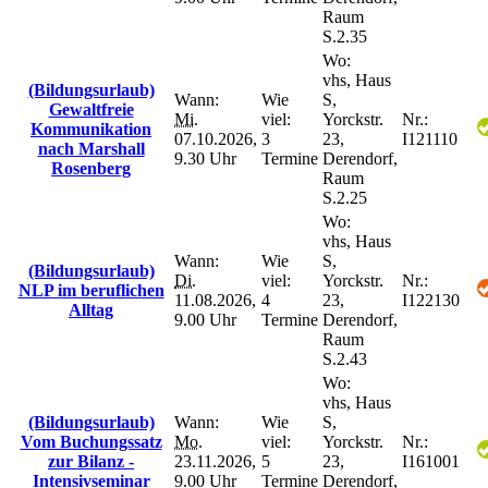
Raum
S.2.35
Wo:
vhs, Haus
(Bildungsurlaub)
Wann:
Wie
S,
Gewaltfreie
Mi.
viel:
Yorckstr.
Nr.:
Kommunikation
07.10.2026,
3
23,
I121110
nach Marshall
9.30 Uhr
Termine
Derendorf,
Rosenberg
Raum
S.2.25
Wo:
vhs, Haus
Wann:
Wie
S,
(Bildungsurlaub)
Di.
viel:
Yorckstr.
Nr.:
NLP im beruflichen
11.08.2026,
4
23,
I122130
Alltag
9.00 Uhr
Termine
Derendorf,
Raum
S.2.43
Wo:
vhs, Haus
(Bildungsurlaub)
Wann:
Wie
S,
Vom Buchungssatz
Mo.
viel:
Yorckstr.
Nr.:
zur Bilanz -
23.11.2026,
5
23,
I161001
Intensivseminar
9.00 Uhr
Termine
Derendorf,