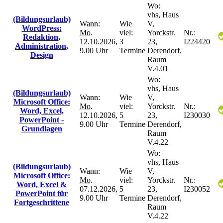
Wo:
vhs, Haus
(Bildungsurlaub)
Wann:
Wie
V,
WordPress:
Mo.
viel:
Yorckstr.
Nr.:
Redaktion,
12.10.2026,
3
23,
I224420
Administration,
9.00 Uhr
Termine
Derendorf,
Design
Raum
V.4.01
Wo:
vhs, Haus
(Bildungsurlaub)
Wann:
Wie
V,
Microsoft Office:
Mo.
viel:
Yorckstr.
Nr.:
Word, Excel,
12.10.2026,
5
23,
I230030
PowerPoint -
9.00 Uhr
Termine
Derendorf,
Grundlagen
Raum
V.4.22
Wo:
vhs, Haus
(Bildungsurlaub)
Wann:
Wie
V,
Microsoft Office:
Mo.
viel:
Yorckstr.
Nr.:
Word, Excel &
07.12.2026,
5
23,
I230052
PowerPoint für
9.00 Uhr
Termine
Derendorf,
Fortgeschrittene
Raum
V.4.22