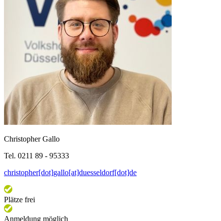
Christopher Gallo
Tel. 0211 89 - 95333
christopher[dot]gallo[at]duesseldorf[dot]de
Plätze frei
Anmeldung möglich