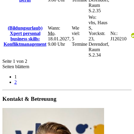
Raum
S.2.35
Wo:
vhs, Haus
(Bildungsurlaub)
Wann:
Wie
S,
Xpert personal
Mo.
viel:
Yorckstr.
Nr.:
business skills:
18.01.2027,
5
23,
J120210
Konfliktmanagement
9.00 Uhr
Termine
Derendorf,
Raum
S.2.34
Seite 1 von 2
Seiten blättern
1
2
Kontakt & Betreuung