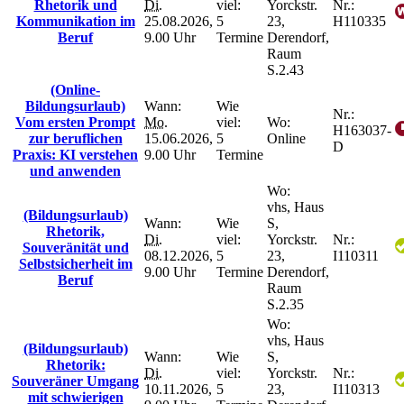
Rhetorik und
Di.
viel:
Yorckstr.
Nr.:
Kommunikation im
25.08.2026,
5
23,
H110335
Beruf
9.00 Uhr
Termine
Derendorf,
Raum
S.2.43
(Online-
Bildungsurlaub)
Wann:
Wie
Nr.:
Vom ersten Prompt
Mo.
viel:
Wo:
H163037-
zur beruflichen
15.06.2026,
5
Online
D
Praxis: KI verstehen
9.00 Uhr
Termine
und anwenden
Wo:
vhs, Haus
(Bildungsurlaub)
Wann:
Wie
S,
Rhetorik,
Di.
viel:
Yorckstr.
Nr.:
Souveränität und
08.12.2026,
5
23,
I110311
Selbstsicherheit im
9.00 Uhr
Termine
Derendorf,
Beruf
Raum
S.2.35
Wo:
vhs, Haus
(Bildungsurlaub)
Wann:
Wie
S,
Rhetorik:
Di.
viel:
Yorckstr.
Nr.:
Souveräner Umgang
10.11.2026,
5
23,
I110313
mit schwierigen