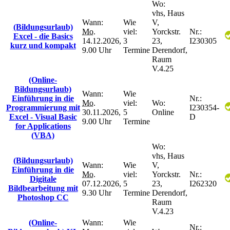
Wo:
vhs, Haus
Wann:
Wie
V,
(Bildungsurlaub)
Mo.
viel:
Yorckstr.
Nr.:
Excel - die Basics
14.12.2026,
3
23,
I230305
kurz und kompakt
9.00 Uhr
Termine
Derendorf,
Raum
V.4.25
(Online-
Bildungsurlaub)
Wann:
Wie
Einführung in die
Nr.:
Mo.
viel:
Wo:
Programmierung mit
I230354-
30.11.2026,
5
Online
Excel - Visual Basic
D
9.00 Uhr
Termine
for Applications
(VBA)
Wo:
vhs, Haus
(Bildungsurlaub)
Wann:
Wie
V,
Einführung in die
Mo.
viel:
Yorckstr.
Nr.:
Digitale
07.12.2026,
5
23,
I262320
Bildbearbeitung mit
9.30 Uhr
Termine
Derendorf,
Photoshop CC
Raum
V.4.23
(Online-
Wann:
Wie
Nr.: