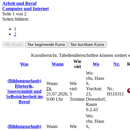
Arbeit und Beruf
Computer und Internet
Seite 1 von 2
Seiten blättern
1
2
Alle Kurse
Nur beginnende Kurse
Nur buchbare Kurse
Kursübersicht. Tabellenüberschriften können sortiert 
Wie
Was
Wann
Wo
Nr.
K
viel
Wo:
vhs, Haus
(Bildungsurlaub)
Wann:
Wie
S,
Rhetorik,
Di.
viel:
Yorckstr.
Nr.:
Souveränität und
21.07.2026,
5
23,
H110311
Selbstsicherheit im
9.00 Uhr
Termine
Derendorf,
Beruf
Raum
S.2.43
Wo:
vhs, Haus
(Bildungsurlaub)
Wann:
Wie
S,