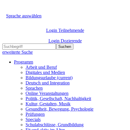
Sprache auswählen
Login Teilnehmende
Login Dozierende
Suchen
erweiterte Suche
Programm
Arbeit und Beruf
Digitales und Medien
Bildungsurlaube
(current)
Deutsch und Integration
Sprachen
Online Veranstaltungen
Politik, Gesellschaft, Nachhaltigkeit
Kultur, Gestalten, Musik
Gesundheit, Bewegung, Psychologie
Prüfungen
Specials
Schulabschlüsse, Grundbildung
Fit und aktiv im Alter