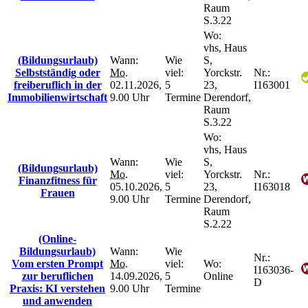
Raum
S.3.22
Wo:
vhs, Haus
(Bildungsurlaub)
Wann:
Wie
S,
Selbstständig oder
Mo.
viel:
Yorckstr.
Nr.:
freiberuflich in der
02.11.2026,
5
23,
I163001
Immobilienwirtschaft
9.00 Uhr
Termine
Derendorf,
Raum
S.3.22
Wo:
vhs, Haus
Wann:
Wie
S,
(Bildungsurlaub)
Mo.
viel:
Yorckstr.
Nr.:
Finanzfitness für
05.10.2026,
5
23,
I163018
Frauen
9.00 Uhr
Termine
Derendorf,
Raum
S.2.22
(Online-
Bildungsurlaub)
Wann:
Wie
Nr.:
Vom ersten Prompt
Mo.
viel:
Wo:
I163036-
zur beruflichen
14.09.2026,
5
Online
D
Praxis: KI verstehen
9.00 Uhr
Termine
und anwenden