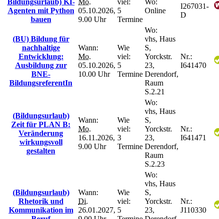
Bildungsurlaub) KI-
Mo.
viel:
Wo:
I267031-
Agenten mit Python
05.10.2026,
5
Online
D
bauen
9.00 Uhr
Termine
Wo:
(BU) Bildung für
vhs, Haus
nachhaltige
Wann:
Wie
S,
Entwicklung:
Mo.
viel:
Yorckstr.
Nr.:
Ausbildung zur
05.10.2026,
5
23,
I641470
BNE-
10.00 Uhr
Termine
Derendorf,
BildungsreferentIn
Raum
S.2.21
Wo:
vhs, Haus
(Bildungsurlaub)
Wann:
Wie
S,
Zeit für PLAN B:
Mo.
viel:
Yorckstr.
Nr.:
Veränderung
16.11.2026,
3
23,
I641471
wirkungsvoll
9.00 Uhr
Termine
Derendorf,
gestalten
Raum
S.2.23
Wo:
vhs, Haus
(Bildungsurlaub)
Wann:
Wie
S,
Rhetorik und
Di.
viel:
Yorckstr.
Nr.:
Kommunikation im
26.01.2027,
5
23,
J110330
Beruf
9.00 Uhr
Termine
Derendorf,