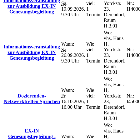
Informationsveranstaltung
Sa.
viel:
Yorckstr.
Nr.:
zur Ausbildung EX-IN
19.09.2026,
1
23,
I1403
Genesungsbegleitung
9.30 Uhr
Termin
Derendorf,
Raum
H.3.01
Wo:
vhs, Haus
Wann:
Wie
H,
Informationsveranstaltung
Sa.
viel:
Yorckstr.
Nr.:
zur Ausbildung EX-IN
26.09.2026,
1
23,
I1403
Genesungsbegleitung
9.30 Uhr
Termin
Derendorf,
Raum
H.3.01
Wo:
vhs, Haus
Wann:
Wie
H,
Dozierenden-
Fr.
viel:
Yorckstr.
Nr.:
Netzwerktreffen Sprachen
16.10.2026,
1
23,
I4500
16.00 Uhr
Termin
Derendorf,
Raum
H.3.01
Wo:
EX-IN
vhs, Haus
Genesungsbegleitung -
Wann:
Wie
H,