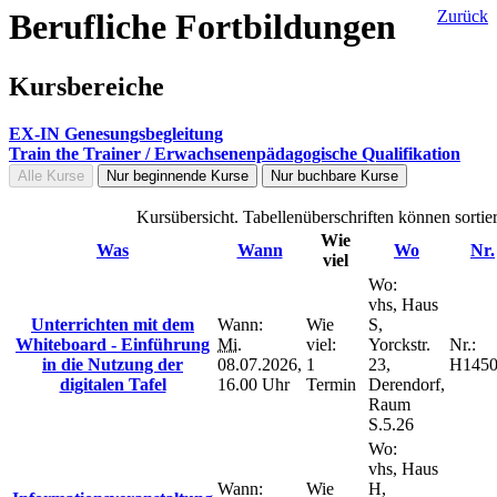
Berufliche Fortbildungen
Zurück
Kursbereiche
EX-IN Genesungsbegleitung
Train the Trainer / Erwachsenenpädagogische Qualifikation
Alle Kurse
Nur beginnende Kurse
Nur buchbare Kurse
Kursübersicht. Tabellenüberschriften können sortie
Wie
Was
Wann
Wo
Nr.
viel
Wo:
vhs, Haus
Unterrichten mit dem
Wann:
Wie
S,
Whiteboard - Einführung
Mi.
viel:
Yorckstr.
Nr.:
in die Nutzung der
08.07.2026,
1
23,
H1450
digitalen Tafel
16.00 Uhr
Termin
Derendorf,
Raum
S.5.26
Wo:
vhs, Haus
Wann:
Wie
H,