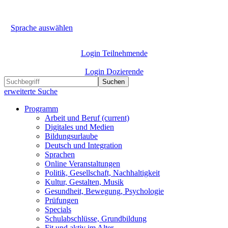
Sprache auswählen
Login Teilnehmende
Login Dozierende
Suchen
erweiterte Suche
Programm
Arbeit und Beruf
(current)
Digitales und Medien
Bildungsurlaube
Deutsch und Integration
Sprachen
Online Veranstaltungen
Politik, Gesellschaft, Nachhaltigkeit
Kultur, Gestalten, Musik
Gesundheit, Bewegung, Psychologie
Prüfungen
Specials
Schulabschlüsse, Grundbildung
Fit und aktiv im Alter