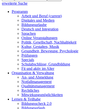
erweiterte Suche
Programm
Arbeit und Beruf
(current)
Digitales und Medien
Bildungsurlaube
Deutsch und Integration
Sprachen
Online Veranstaltungen
Politik, Gesellschaft, Nachhaltigkeit
Kultur, Gestalten, Musik
Gesundheit, Bewegung, Psychologie
Prüfungen
Specials
Schulabschlüsse, Grundbildung
Fit und aktiv im Alter
Organisation & Verwaltung
An- und Abmeldung
Notfallmanagement
Qualitätsmanagement
Rechtliches
Mitwirkungsmöglichkeiten
Lernen & Teilhabe
Bildungsscheck 2.0
Bildungsurlaub