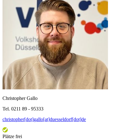
Christopher Gallo
Tel. 0211 89 - 95333
christopher[dot]gallo[at]duesseldorf[dot]de
Plätze frei