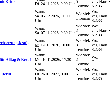
it Kritik
5
vhs, Haus S,
Di.
24.11.2026, 9.00 Uhr
Termine
S.2.35
Wann:
Wo:
Wie viel:
Sa.
05.12.2026, 11.00
vhs, Haus S,
1 Termin
Uhr
S.2.33
Wie viel:
Wo:
Wann:
2
vhs, Haus S,
Sa.
07.11.2026, 9.30 Uhr
Termine
S.2.33
Wann:
Wie viel:
Wo:
rchsetzungskraft,
Mi.
04.11.2026, 10.00
3
vhs, Haus S,
Uhr
Termine
S.2.34
Wann:
Wie viel:
Wo:
für Alltag & Beruf
Mo.
16.11.2026, 17.30
2
Online
Uhr
Termine
Wann:
Wie viel:
Wo:
 Beruf
Di.
26.01.2027, 9.00
5
vhs, Haus S,
Uhr
Termine
S.2.35