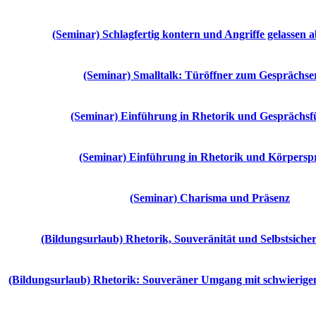
(Seminar) Schlagfertig kontern und Angriffe gelassen 
(Seminar) Smalltalk: Türöffner zum Gesprächse
(Seminar) Einführung in Rhetorik und Gesprächs
(Seminar) Einführung in Rhetorik und Körpersp
(Seminar) Charisma und Präsenz
(Bildungsurlaub) Rhetorik, Souveränität und Selbstsicher
(Bildungsurlaub) Rhetorik: Souveräner Umgang mit schwierige