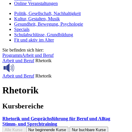
Online Veranstaltungen
Politik, Gesellschaft, Nachhaltigkeit
Kultur, Gestalten, Musik
Gesundheit, Bewegung, Psychologie
Specials
Schulabschlüsse, Grundbildung
Fit und aktiv im Alter
Sie befinden sich hier:
Programm
Arbeit und Beruf
Arbeit und Beruf
Rhetorik
Arbeit und Beruf
Rhetorik
Rhetorik
Kursbereiche
Rhetorik und Gesprächsführung für Beruf und Alltag
Stimm- und Sprechtraining
Alle Kurse
Nur beginnende Kurse
Nur buchbare Kurse