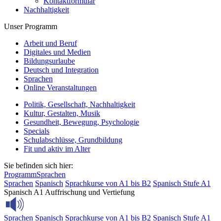
Kontaktformular
Nachhaltigkeit
Unser Programm
Arbeit und Beruf
Digitales und Medien
Bildungsurlaube
Deutsch und Integration
Sprachen
Online Veranstaltungen
Politik, Gesellschaft, Nachhaltigkeit
Kultur, Gestalten, Musik
Gesundheit, Bewegung, Psychologie
Specials
Schulabschlüsse, Grundbildung
Fit und aktiv im Alter
Sie befinden sich hier:
Programm
Sprachen
Sprachen
Spanisch
Sprachkurse von A1 bis B2
Spanisch Stufe A1
Spanisch A1 Auffrischung und Vertiefung
Sprachen
Spanisch
Sprachkurse von A1 bis B2
Spanisch Stufe A1