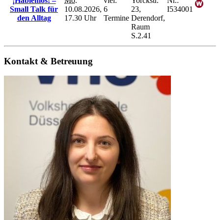
¡Hablemos! –
Mo.
viel:
Yorckstr.
Nr.:
Small Talk für
10.08.2026,
6
23,
I534001
den Alltag
17.30 Uhr
Termine
Derendorf,
Raum
S.2.41
Kontakt & Betreuung