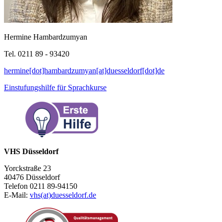
Hermine Hambardzumyan
Tel. 0211 89 - 93420
hermine[dot]hambardzumyan[at]duesseldorf[dot]de
Einstufungshilfe für Sprachkurse
VHS Düsseldorf
Yorckstraße 23
40476 Düsseldorf
Telefon 0211 89-94150
E-Mail:
vhs(at)duesseldorf.de