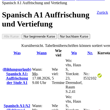
Spanisch A1 Auffrischung und Vertiefung
Spanisch A1 Auffrischung
Zurück
und Vertiefung
Alle Kurse
Nur beginnende Kurse
Nur buchbare Kurse
Kursübersicht. Tabellenüberschriften können sortiert wer
Wie
Was
Wann
Wo
Nr.
Kursst
viel
Wo:
vhs, Haus
(Bildungsurlaub)
Wann:
Wie
S,
Spanisch A1:
Mo.
viel:
Yorckstr.
Nr.:
Auffrischung
17.08.2026,
5
23,
I532102
der Stufe A1
9.00 Uhr
Termine
Derendorf,
Raum
S.2.41
Wo:
vhs, Haus
Spanisch A1/A2
Wann:
Wie
S,