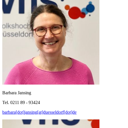
Barbara Jansing
Tel. 0211 89 - 93424
barbara[dot]jansing[at]duesseldorf[dot]de