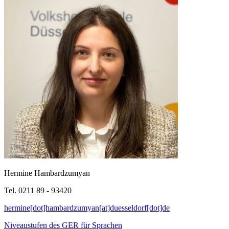
Hermine Hambardzumyan
Tel. 0211 89 - 93420
hermine[dot]hambardzumyan[at]duesseldorf[dot]de
Niveaustufen des GER für Sprachen