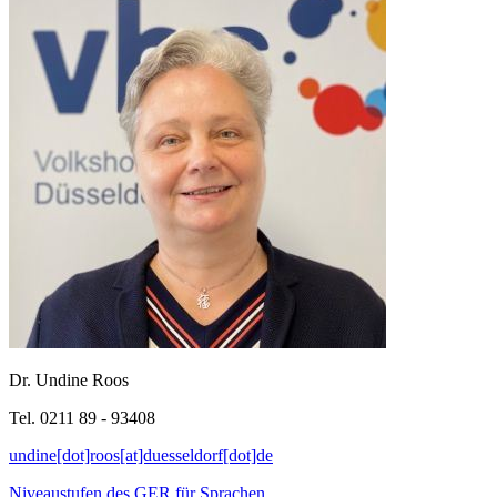
Dr. Undine Roos
Tel. 0211 89 - 93408
undine[dot]roos[at]duesseldorf[dot]de
Niveaustufen des GER für Sprachen