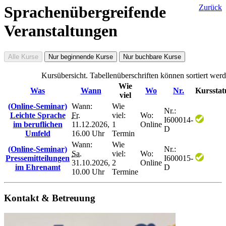
Sprachenübergreifende
Zurück
Veranstaltungen
Alle Kurse
Nur beginnende Kurse
Nur buchbare Kurse
Kursübersicht. Tabellenüberschriften können sortiert werd
Wie
Was
Wann
Wo
Nr.
Kursstat
viel
(Online-Seminar)
Wann:
Wie
Nr.:
Leichte Sprache
Fr.
viel:
Wo:
I600014-
im beruflichen
11.12.2026,
1
Online
D
Umfeld
16.00 Uhr
Termin
Wann:
Wie
(Online-Seminar)
Nr.:
Sa.
viel:
Wo:
Pressemitteilungen
I600015-
31.10.2026,
2
Online
im Ehrenamt
D
10.00 Uhr
Termine
Kontakt & Betreuung