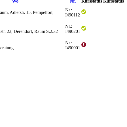
Wo
Nr.
Kursstatus
Kursstatus
Nr.:
m, Adlerstr. 15, Pempelfort,
I490112
Nr.:
str. 23, Derendorf, Raum S.2.32
I490201
Nr.:
Beratung
I490001