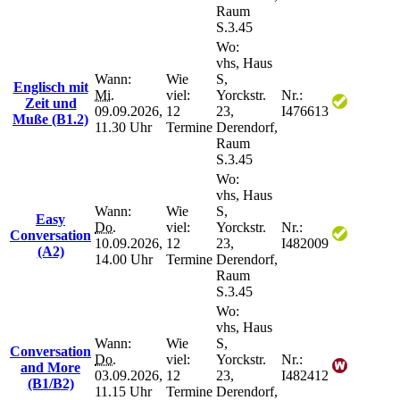
Raum
S.3.45
Wo:
vhs, Haus
Wann:
Wie
S,
Englisch mit
Mi.
viel:
Yorckstr.
Nr.:
Zeit und
09.09.2026,
12
23,
I476613
Muße (B1.2)
11.30 Uhr
Termine
Derendorf,
Raum
S.3.45
Wo:
vhs, Haus
Wann:
Wie
S,
Easy
Do.
viel:
Yorckstr.
Nr.:
Conversation
10.09.2026,
12
23,
I482009
(A2)
14.00 Uhr
Termine
Derendorf,
Raum
S.3.45
Wo:
vhs, Haus
Wann:
Wie
S,
Conversation
Do.
viel:
Yorckstr.
Nr.:
and More
03.09.2026,
12
23,
I482412
(B1/B2)
11.15 Uhr
Termine
Derendorf,