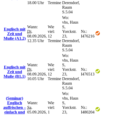
18.00 Uhr
Termine
Derendorf,
Raum
S.5.04
Wo:
vhs, Haus
Wann:
Wie
S,
Englisch mit
Di.
viel:
Yorckstr.
Nr.:
Zeit und
08.09.2026,
12
23,
I476216
Muße (A1.2)
12.35 Uhr
Termine
Derendorf,
Raum
S.5.04
Wo:
vhs, Haus
Wann:
Wie
S,
Englisch mit
Di.
viel:
Yorckstr.
Nr.:
Zeit und
08.09.2026,
12
23,
I476513
Muße (B1.1)
10.05 Uhr
Termine
Derendorf,
Raum
S.5.04
Wo:
(Seminar)
vhs, Haus
Englisch
Wann:
Wie
S,
auffrischen –
Sa.
viel:
Yorckstr.
Nr.:
einfach und
05.09.2026,
1
23,
I480204