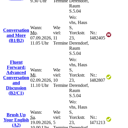
9.30 Uhr
Termine
Derendorf,
Raum
S.5.04
Wo:
vhs, Haus
Wann:
Wie
S,
Conversation
Mo.
viel:
Yorckstr.
Nr.:
and More
07.09.2026,
11
23,
I482405
(B1/B2)
11.05 Uhr
Termine
Derendorf,
Raum
S.5.04
Wo:
Fluent
vhs, Haus
Forward:
Wann:
Wie
S,
Advanced
Mi.
viel:
Yorckstr.
Nr.:
Conversation
02.09.2026,
10
23,
I482807
and
11.10 Uhr
Termine
Derendorf,
Discussion
Raum
(B2/C1)
S.5.04
Wo:
vhs, Haus
Wann:
Wie
S,
Brush Up
Sa.
viel:
Yorckstr.
Nr.:
Your English
19.09.2026,
5
23,
I471213
(A2)
10.00 Uhr
Termine
Derendorf,