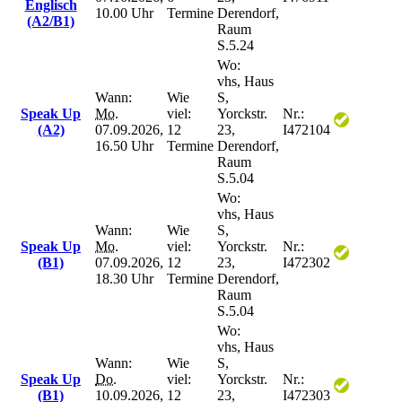
Englisch
10.00 Uhr
Termine
Derendorf,
(A2/B1)
Raum
S.5.24
Wo:
vhs, Haus
Wann:
Wie
S,
Speak Up
Mo.
viel:
Yorckstr.
Nr.:
(A2)
07.09.2026,
12
23,
I472104
16.50 Uhr
Termine
Derendorf,
Raum
S.5.04
Wo:
vhs, Haus
Wann:
Wie
S,
Speak Up
Mo.
viel:
Yorckstr.
Nr.:
(B1)
07.09.2026,
12
23,
I472302
18.30 Uhr
Termine
Derendorf,
Raum
S.5.04
Wo:
vhs, Haus
Wann:
Wie
S,
Speak Up
Do.
viel:
Yorckstr.
Nr.:
(B1)
10.09.2026,
12
23,
I472303