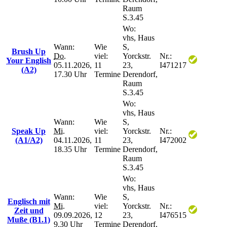
Raum
S.3.45
Wo:
vhs, Haus
Wann:
Wie
S,
Brush Up
Do.
viel:
Yorckstr.
Nr.:
Your English
05.11.2026,
11
23,
I471217
(A2)
17.30 Uhr
Termine
Derendorf,
Raum
S.3.45
Wo:
vhs, Haus
Wann:
Wie
S,
Speak Up
Mi.
viel:
Yorckstr.
Nr.:
(A1/A2)
04.11.2026,
11
23,
I472002
18.35 Uhr
Termine
Derendorf,
Raum
S.3.45
Wo:
vhs, Haus
Wann:
Wie
S,
Englisch mit
Mi.
viel:
Yorckstr.
Nr.:
Zeit und
09.09.2026,
12
23,
I476515
Muße (B1.1)
9.30 Uhr
Termine
Derendorf,