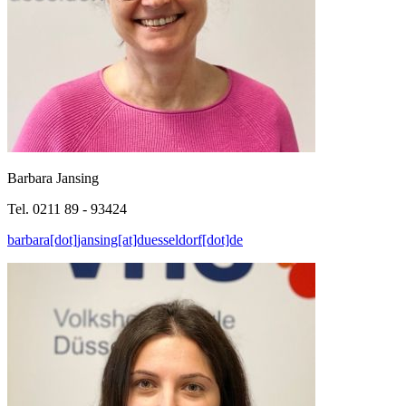
Barbara Jansing
Tel. 0211 89 - 93424
barbara[dot]jansing[at]duesseldorf[dot]de