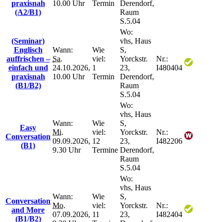
praxisnah
10.00 Uhr
Termin
Derendorf,
(A2/B1)
Raum
S.5.04
Wo:
(Seminar)
vhs, Haus
Englisch
Wann:
Wie
S,
auffrischen –
Sa.
viel:
Yorckstr.
Nr.:
einfach und
24.10.2026,
1
23,
I480404
praxisnah
10.00 Uhr
Termin
Derendorf,
(B1/B2)
Raum
S.5.04
Wo:
vhs, Haus
Wann:
Wie
S,
Easy
Mi.
viel:
Yorckstr.
Nr.:
Conversation
09.09.2026,
12
23,
I482206
(B1)
9.30 Uhr
Termine
Derendorf,
Raum
S.5.04
Wo:
vhs, Haus
Wann:
Wie
S,
Conversation
Mo.
viel:
Yorckstr.
Nr.:
and More
07.09.2026,
11
23,
I482404
(B1/B2)