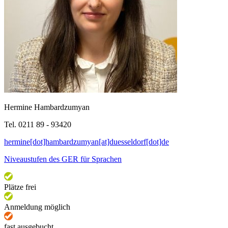
Hermine Hambardzumyan
Tel. 0211 89 - 93420
hermine[dot]hambardzumyan[at]duesseldorf[dot]de
Niveaustufen des GER für Sprachen
Plätze frei
Anmeldung möglich
fast ausgebucht