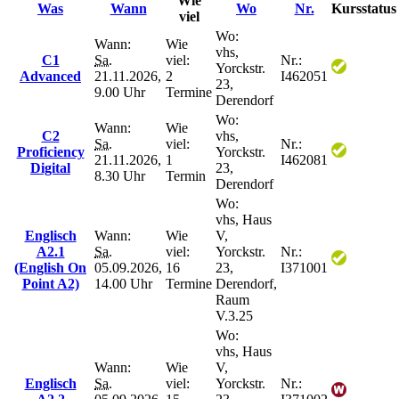
Wie
Was
Wann
Wo
Nr.
Kursstatus
viel
Wo:
Wann:
Wie
vhs,
C1
Sa.
viel:
Nr.:
Yorckstr.
Advanced
21.11.2026,
2
I462051
23,
9.00 Uhr
Termine
Derendorf
Wo:
Wann:
Wie
C2
vhs,
Sa.
viel:
Nr.:
Proficiency
Yorckstr.
21.11.2026,
1
I462081
Digital
23,
8.30 Uhr
Termin
Derendorf
Wo:
vhs, Haus
Englisch
Wann:
Wie
V,
A2.1
Sa.
viel:
Yorckstr.
Nr.:
(English On
05.09.2026,
16
23,
I371001
Point A2)
14.00 Uhr
Termine
Derendorf,
Raum
V.3.25
Wo:
vhs, Haus
Wann:
Wie
V,
Englisch
Sa.
viel:
Yorckstr.
Nr.: