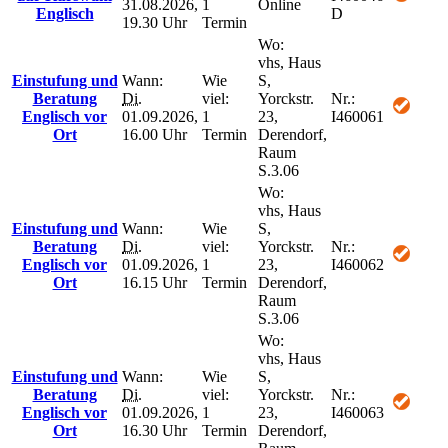
31.08.2026,
1
Online
Englisch
D
19.30 Uhr
Termin
Wo:
vhs, Haus
Einstufung und
Wann:
Wie
S,
Beratung
Di.
viel:
Yorckstr.
Nr.:
Englisch vor
01.09.2026,
1
23,
I460061
Ort
16.00 Uhr
Termin
Derendorf,
Raum
S.3.06
Wo:
vhs, Haus
Einstufung und
Wann:
Wie
S,
Beratung
Di.
viel:
Yorckstr.
Nr.:
Englisch vor
01.09.2026,
1
23,
I460062
Ort
16.15 Uhr
Termin
Derendorf,
Raum
S.3.06
Wo:
vhs, Haus
Einstufung und
Wann:
Wie
S,
Beratung
Di.
viel:
Yorckstr.
Nr.:
Englisch vor
01.09.2026,
1
23,
I460063
Ort
16.30 Uhr
Termin
Derendorf,