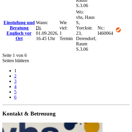
Raum
S.3.06
Wo:
vhs, Haus
Einstufung und
Wann:
Wie
S,
Beratung
Di.
viel:
Yorckstr.
Nr.:
Englisch vor
01.09.2026,
1
23,
I460064
Ort
16.45 Uhr
Termin
Derendorf,
Raum
S.3.06
Seite 1 von 6
Seiten blättern
1
2
3
4
5
6
Kontakt & Betreuung