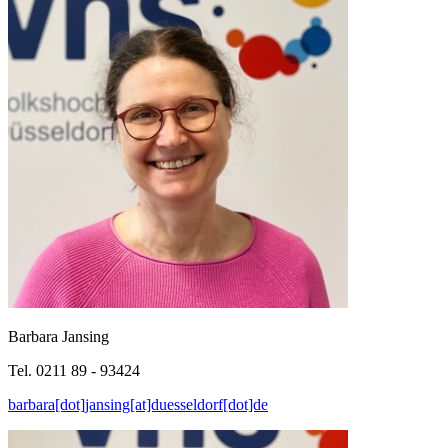
Barbara Jansing
Tel. 0211 89 - 93424
barbara[dot]jansing[at]duesseldorf[dot]de