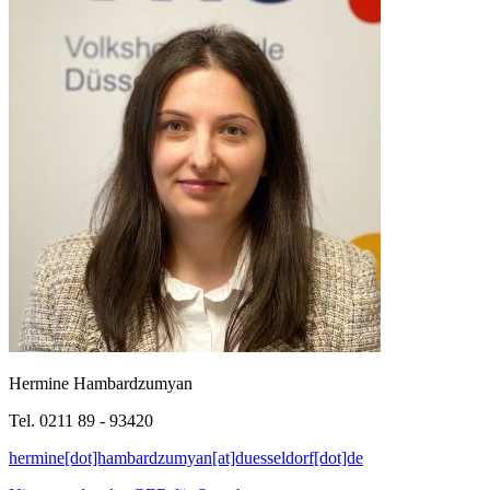
Hermine Hambardzumyan
Tel. 0211 89 - 93420
hermine[dot]hambardzumyan[at]duesseldorf[dot]de