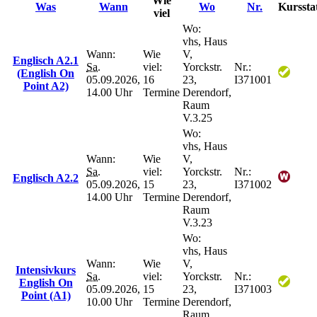
Wie
Was
Wann
Wo
Nr.
Kurssta
viel
Wo:
vhs, Haus
Wann:
Wie
V,
Englisch A2.1
Sa.
viel:
Yorckstr.
Nr.:
(English On
05.09.2026,
16
23,
I371001
Point A2)
14.00 Uhr
Termine
Derendorf,
Raum
V.3.25
Wo:
vhs, Haus
Wann:
Wie
V,
Sa.
viel:
Yorckstr.
Nr.:
Englisch A2.2
05.09.2026,
15
23,
I371002
14.00 Uhr
Termine
Derendorf,
Raum
V.3.23
Wo:
vhs, Haus
Wann:
Wie
V,
Intensivkurs
Sa.
viel:
Yorckstr.
Nr.:
English On
05.09.2026,
15
23,
I371003
Point (A1)
10.00 Uhr
Termine
Derendorf,
Raum