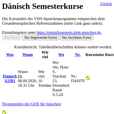
Dänisch Semesterkurse
Zurück
Die Kursstufen des VHS-Sprachenprogramms entsprechen dem
Gesamteuropäischen Referenzrahmen (siehe Link ganz unten).
Einstufungstest unter
https://einstufungstests.klett-sprachen.de.
Alle Kurse
Nur beginnende Kurse
Nur buchbare Kurse
Kursübersicht. Tabellenüberschriften können sortiert werden.
Wie
Was
Wann
Wo
Nr.
Kursstatus
Kurs
viel
Wo:
vhs, Haus
Wann:
Wie
S,
Dänisch
Di.
viel:
Yorckstr.
Nr.:
A2/B1
08.09.2026,
10
23,
I541070
18.35 Uhr
Termine
Derendorf,
Raum
S.5.24
Niveaustufen des GER für Sprachen