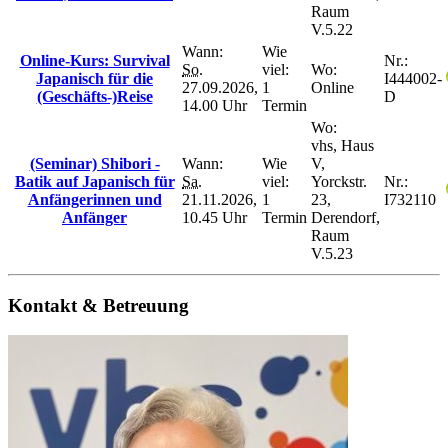
Raum
V.5.22
Wann:
Wie
Online-Kurs: Survival
Nr.:
So.
viel:
Wo:
Japanisch für die
I444002-
27.09.2026,
1
Online
(Geschäfts-)Reise
D
14.00 Uhr
Termin
Wo:
vhs, Haus
(Seminar) Shibori -
Wann:
Wie
V,
Batik auf Japanisch für
Sa.
viel:
Yorckstr.
Nr.:
Anfängerinnen und
21.11.2026,
1
23,
I732110
Anfänger
10.45 Uhr
Termin
Derendorf,
Raum
V.5.23
Kontakt & Betreuung