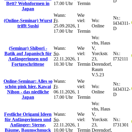
D
Bett? Wohnformen in
17.00 Uhr
Termin
Japan
Wann:
Wie
Nr.:
(Online-Seminar) Wurst
Fr.
viel:
Wo:
I434311-
trifft Sushi
25.09.2026,
1
Online
D
17.00 Uhr
Termin
Wo:
vhs, Haus
(Seminar) Shibori -
Wann:
Wie
V,
Batik auf Japanisch für
So.
viel:
Yorckstr.
Nr.:
Anfängerinnen und
22.11.2026,
1
23,
I732111
Fortgeschrittene
10.30 Uhr
Termin
Derendorf,
Raum
V.5.23
Online-Seminar: Alles so
Wann:
Wie
Nr.:
schön pink hier. Kawai
Fr.
viel:
Wo:
I434312-
Nihon - das niedliche
06.11.2026,
1
Online
D
Japan
17.00 Uhr
Termin
Wo:
vhs, Haus
Festliche Origami Ideen
Wann:
Wie
V,
für Anfängerinnen und
So.
viel:
Yorckstr.
Nr.:
Anfänger: Sterne,
22.11.2026,
1
23,
I731301
Bäume, Baumschmuck
10.00 Uhr
Termin
Derendorf,