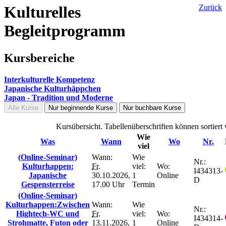
Kulturelles
Zurück
Begleitprogramm
Kursbereiche
Interkulturelle Kompetenz
Japanische Kulturhäppchen
Japan - Tradition und Moderne
Alle Kurse
Nur beginnende Kurse
Nur buchbare Kurse
Kursübersicht. Tabellenüberschriften können sortiert
Wie
Was
Wann
Wo
Nr.
viel
(Online-Seminar)
Wann:
Wie
Nr.:
Kulturhappen:
Fr.
viel:
Wo:
I434313-
Japanische
30.10.2026,
1
Online
D
Gespensterreise
17.00 Uhr
Termin
(Online-Seminar)
Kulturhappen:Zwischen
Wann:
Wie
Nr.:
Hightech-WC und
Fr.
viel:
Wo:
I434314-
Strohmatte, Futon oder
13.11.2026,
1
Online