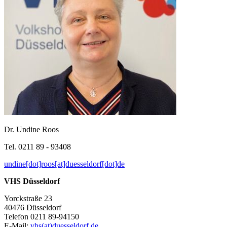
Dr. Undine Roos
Tel. 0211 89 - 93408
undine[dot]roos[at]duesseldorf[dot]de
VHS Düsseldorf
Yorckstraße 23
40476 Düsseldorf
Telefon 0211 89-94150
E-Mail:
vhs(at)duesseldorf.de