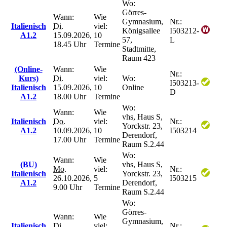
Wo:
Görres-
Wann:
Wie
Gymnasium,
Nr.:
Italienisch
Di.
viel:
Königsallee
I503212-
A1.2
15.09.2026,
10
57,
L
18.45 Uhr
Termine
Stadtmitte,
Raum 423
(Online-
Wann:
Wie
Nr.:
Kurs)
Di.
viel:
Wo:
I503213-
Italienisch
15.09.2026,
10
Online
D
A1.2
18.00 Uhr
Termine
Wo:
Wann:
Wie
vhs, Haus S,
Italienisch
Do.
viel:
Nr.:
Yorckstr. 23,
A1.2
10.09.2026,
10
I503214
Derendorf,
17.00 Uhr
Termine
Raum S.2.44
Wo:
Wann:
Wie
(BU)
vhs, Haus S,
Mo.
viel:
Nr.:
Italienisch
Yorckstr. 23,
26.10.2026,
5
I503215
A1.2
Derendorf,
9.00 Uhr
Termine
Raum S.2.44
Wo:
Görres-
Wann:
Wie
Gymnasium,
Italienisch
Di.
viel:
Nr.: