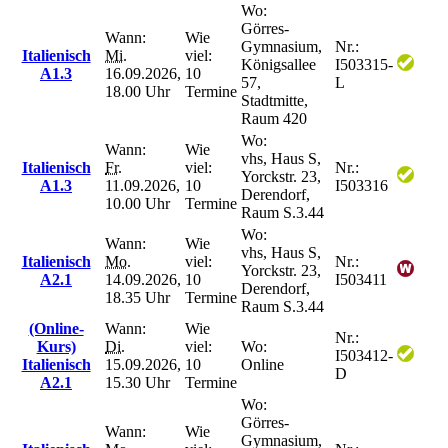
Wo:
Görres-
Wann:
Wie
Gymnasium,
Nr.:
Italienisch
Mi.
viel:
Königsallee
I503315-
A1.3
16.09.2026,
10
57,
L
18.00 Uhr
Termine
Stadtmitte,
Raum 420
Wo:
Wann:
Wie
vhs, Haus S,
Italienisch
Fr.
viel:
Nr.:
Yorckstr. 23,
A1.3
11.09.2026,
10
I503316
Derendorf,
10.00 Uhr
Termine
Raum S.3.44
Wo:
Wann:
Wie
vhs, Haus S,
Italienisch
Mo.
viel:
Nr.:
Yorckstr. 23,
A2.1
14.09.2026,
10
I503411
Derendorf,
18.35 Uhr
Termine
Raum S.3.44
(Online-
Wann:
Wie
Nr.:
Kurs)
Di.
viel:
Wo:
I503412-
Italienisch
15.09.2026,
10
Online
D
A2.1
15.30 Uhr
Termine
Wo:
Görres-
Wann:
Wie
Gymnasium,