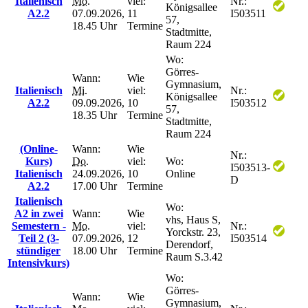
Italienisch
Mo.
viel:
Nr.:
Königsallee
A2.2
07.09.2026,
11
I503511
57,
18.45 Uhr
Termine
Stadtmitte,
Raum 224
Wo:
Görres-
Wann:
Wie
Gymnasium,
Italienisch
Mi.
viel:
Nr.:
Königsallee
A2.2
09.09.2026,
10
I503512
57,
18.35 Uhr
Termine
Stadtmitte,
Raum 224
(Online-
Wann:
Wie
Nr.:
Kurs)
Do.
viel:
Wo:
I503513-
Italienisch
24.09.2026,
10
Online
D
A2.2
17.00 Uhr
Termine
Italienisch
Wo:
A2 in zwei
Wann:
Wie
vhs, Haus S,
Semestern -
Mo.
viel:
Nr.:
Yorckstr. 23,
Teil 2 (3-
07.09.2026,
12
I503514
Derendorf,
stündiger
18.00 Uhr
Termine
Raum S.3.42
Intensivkurs)
Wo:
Görres-
Wann:
Wie
Gymnasium,