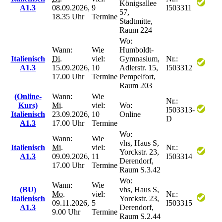
Königsallee
A1.3
08.09.2026,
9
I503311
57,
18.35 Uhr
Termine
Stadtmitte,
Raum 224
Wo:
Wann:
Wie
Humboldt-
Italienisch
Di.
viel:
Gymnasium,
Nr.:
A1.3
15.09.2026,
10
Adlerstr. 15,
I503312
17.00 Uhr
Termine
Pempelfort,
Raum 203
(Online-
Wann:
Wie
Nr.:
Kurs)
Mi.
viel:
Wo:
I503313-
Italienisch
23.09.2026,
10
Online
D
A1.3
17.00 Uhr
Termine
Wo:
Wann:
Wie
vhs, Haus S,
Italienisch
Mi.
viel:
Nr.:
Yorckstr. 23,
A1.3
09.09.2026,
11
I503314
Derendorf,
17.00 Uhr
Termine
Raum S.3.42
Wo:
Wann:
Wie
(BU)
vhs, Haus S,
Mo.
viel:
Nr.:
Italienisch
Yorckstr. 23,
09.11.2026,
5
I503315
A1.3
Derendorf,
9.00 Uhr
Termine
Raum S.2.44