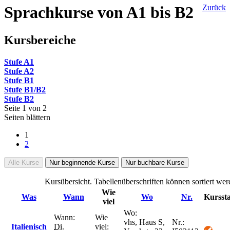
Sprachkurse von A1 bis B2
Zurück
Kursbereiche
Stufe A1
Stufe A2
Stufe B1
Stufe B1/B2
Stufe B2
Seite 1 von 2
Seiten blättern
1
2
Alle Kurse
Nur beginnende Kurse
Nur buchbare Kurse
Kursübersicht. Tabellenüberschriften können sortiert wer
Wie
Was
Wann
Wo
Nr.
Kursst
viel
Wo:
Wann:
Wie
vhs, Haus S,
Nr.:
Italienisch
Di.
viel: