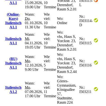
Yorckstr. 23,
I503113-
A1.1
15.09.2026,
10
Derendorf,
L
19.00 Uhr
Termine
Raum S.2.01
(Online-
Wann:
Wie
Nr.:
Kurs)
Do.
viel:
Wo:
I503114-
Italienisch
01.10.2026,
10
Online
D
A1.1
11.30 Uhr
Termine
Wo:
Wann:
Wie
vhs, Haus S,
Italienisch
Mi.
viel:
Nr.:
Yorckstr. 23,
A1.1
04.11.2026,
10
I503115
Derendorf,
19.05 Uhr
Termine
Raum S.2.01
Wo:
Wann:
Wie
(BU)
vhs, Haus S,
Mo.
viel:
Nr.:
Italienisch
Yorckstr. 23,
12.10.2026,
5
I503116
A1.1
Derendorf,
9.00 Uhr
Termine
Raum S.2.44
Wo:
Görres-
Wann:
Wie
Gymnasium,
Italienisch
Mo.
viel:
Nr.:
Königsallee
A1.2
07.09.2026,
11
I503211
57,
17.00 Uhr
Termine
Stadtmitte,
Raum 224