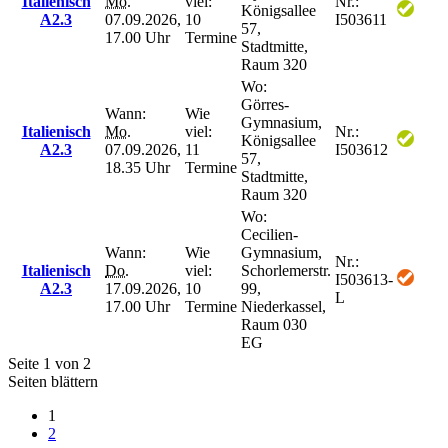
Italienisch
Mo.
viel:
Nr.:
Königsallee
A2.3
07.09.2026,
10
I503611
57,
17.00 Uhr
Termine
Stadtmitte,
Raum 320
Wo:
Görres-
Wann:
Wie
Gymnasium,
Italienisch
Mo.
viel:
Nr.:
Königsallee
A2.3
07.09.2026,
11
I503612
57,
18.35 Uhr
Termine
Stadtmitte,
Raum 320
Wo:
Cecilien-
Wann:
Wie
Gymnasium,
Nr.:
Italienisch
Do.
viel:
Schorlemerstr.
I503613-
A2.3
17.09.2026,
10
99,
L
17.00 Uhr
Termine
Niederkassel,
Raum 030
EG
Seite 1 von 2
Seiten blättern
1
2