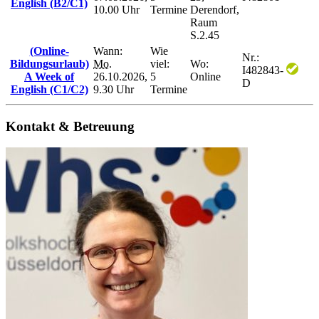
English (B2/C1)
10.00 Uhr
Termine
Derendorf,
Raum
S.2.45
(Online-
Wann:
Wie
Nr.:
Bildungsurlaub)
Mo.
viel:
Wo:
I482843-
A Week of
26.10.2026,
5
Online
D
English (C1/C2)
9.30 Uhr
Termine
Kontakt & Betreuung