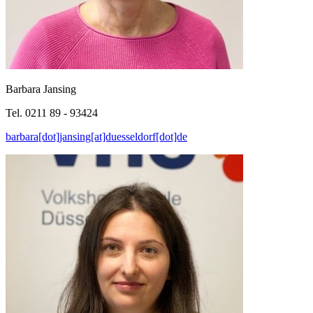
Barbara Jansing
Tel. 0211 89 - 93424
barbara[dot]jansing[at]duesseldorf[dot]de