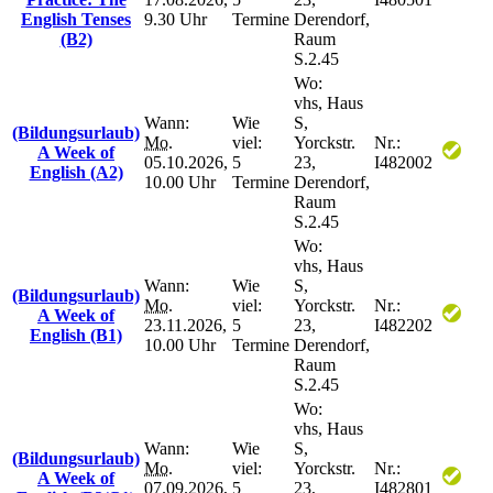
English Tenses
9.30 Uhr
Termine
Derendorf,
(B2)
Raum
S.2.45
Wo:
vhs, Haus
Wann:
Wie
S,
(Bildungsurlaub)
Mo.
viel:
Yorckstr.
Nr.:
A Week of
05.10.2026,
5
23,
I482002
English (A2)
10.00 Uhr
Termine
Derendorf,
Raum
S.2.45
Wo:
vhs, Haus
Wann:
Wie
S,
(Bildungsurlaub)
Mo.
viel:
Yorckstr.
Nr.:
A Week of
23.11.2026,
5
23,
I482202
English (B1)
10.00 Uhr
Termine
Derendorf,
Raum
S.2.45
Wo:
vhs, Haus
Wann:
Wie
S,
(Bildungsurlaub)
Mo.
viel:
Yorckstr.
Nr.:
A Week of
07.09.2026,
5
23,
I482801