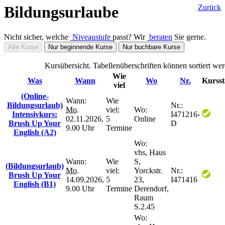
Bildungsurlaube
Zurück
Nicht sicher, welche
Niveaustufe
passt? Wir
beraten
Sie gerne.
Alle Kurse
Nur beginnende Kurse
Nur buchbare Kurse
Kursübersicht. Tabellenüberschriften können sortiert we
Wie
Was
Wann
Wo
Nr.
Kursst
viel
(Online-
Wann:
Wie
Bildungsurlaub)
Nr.:
Mo.
viel:
Wo:
Intensivkurs:
I471216-
02.11.2026,
5
Online
Brush Up Your
D
9.00 Uhr
Termine
English (A2)
Wo:
vhs, Haus
Wann:
Wie
S,
(Bildungsurlaub)
Mo.
viel:
Yorckstr.
Nr.:
Brush Up Your
14.09.2026,
5
23,
I471416
English (B1)
9.00 Uhr
Termine
Derendorf,
Raum
S.2.45
Wo: