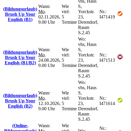
vhs, Haus
Wann:
Wie
S,
(Bildungsurlaub)
Mo.
viel:
Yorckstr.
Nr.:
Brush Up Your
02.11.2026,
5
23,
I471419
English (B1)
9.00 Uhr
Termine
Derendorf,
Raum
S.2.45
Wo:
vhs, Haus
Wann:
Wie
S,
(Bildungsurlaub)
Mo.
viel:
Yorckstr.
Nr.:
Brush Up Your
24.08.2026,
5
23,
I471513
English (B1/B2)
9.00 Uhr
Termine
Derendorf,
Raum
S.2.45
Wo:
vhs, Haus
Wann:
Wie
S,
(Bildungsurlaub)
Mo.
viel:
Yorckstr.
Nr.:
Brush Up Your
12.10.2026,
5
23,
I471614
English (B2)
9.00 Uhr
Termine
Derendorf,
Raum
S.2.45
(Online-
Wann:
Wie
Nr.:
Bildungsurlaub)
Mo.
viel:
Wo: