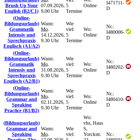
I471711-
Brush Up Your
07.09.2026,
5
Online
D
English (B2/C1)
9.00 Uhr
Termine
(Online-
Bildungsurlaub)
Wann:
Wie
Nr.:
Grammatik
Mo.
viel:
Wo:
I480006-
Intensiv und
14.12.2026,
5
Online
D
Sprechpraxis
9.30 Uhr
Termine
Englisch (A1/A2)
(Online-
Bildungsurlaub)
Wann:
Wie
Nr.:
Grammatik
Mo.
viel:
Wo:
I480202-
Intensiv und
31.08.2026,
5
Online
D
Sprechpraxis
9.30 Uhr
Termine
Englisch (A2/B1)
(Online-
Wann:
Wie
Bildungsurlaub)
Nr.:
Mo.
viel:
Wo:
Grammar and
I480410-
02.11.2026,
5
Online
Speaking
D
9.30 Uhr
Termine
Practice (B1/B2)
Wo:
(Bildungsurlaub)
vhs, Haus
Grammar and
Wann:
Wie
S,
Speaking
Mo.
viel:
Yorckstr.
Nr.:
Practice: The
17.08.2026,
5
23,
I480501