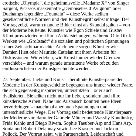
erotische „Olympia“, die geheimnisvolle „Madame X“ von Singer
Sargent, Picassos maskenhafte „Demoiselles d’Avignon“ oder
Duchamps legendäre „Fountain“ – diese Werke stellten
gesellschaftliche Normen und den Kunstbegriff selbst infrage. Der
Vortrag zeigt, warum manche Bilder einst als Skandal galten – von
der Moderne bis heute. Künstler wie Egon Schiele und Gustav
Klimt provozierten mit ihren Aktdarstellungen, während Otto Dix in
Werken wie „Großstadt“ die sozialen und politischen Spannungen
seiner Zeit sichtbar machte. Auch heute sorgen Künstler wie
Damien Hirst oder Maurizio Cattelan mit ihren Arbeiten für
Diskussionen. Wir erleben, wie Kunst immer wieder Grenzen
verschiebt – und warum gerade umstrittene Werke oft zu den
einflussreichsten der Kunstgeschichte werden.
27. September: Liebe und Kunst – berühmte Künstlerpaare der
Moderne In der Kunstgeschichte begegnen uns immer wieder Paare,
die sich gegenseitig inspirierten, unterstützten – oder auch
rivalisierten. Sie teilten nicht nur ihr Leben, sondern auch ihre
künstlerische Arbeit. Nähe und Austausch konnten neue Ideen
hervorbringen – manchmal aber auch Spannungen und
unterschiedliche Wege. Der Vortrag stellt bedeutende Künstlerpaare
der Moderne vor, darunter Gabriele Münter und Wassily Kandinsky,
Frida Kahlo und Diego Rivera, Sophie Taeuber-Arp und Hans Arp,
Sonia und Robert Delaunay sowie Lee Krasner und Jackson
Pollock. Der Vortrag zeigt, wie Partnerschaft, Leidenschaft und