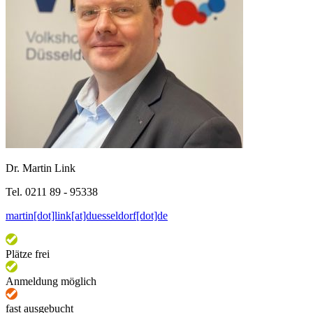
Dr. Martin Link
Tel. 0211 89 - 95338
martin[dot]link[at]duesseldorf[dot]de
Plätze frei
Anmeldung möglich
fast ausgebucht