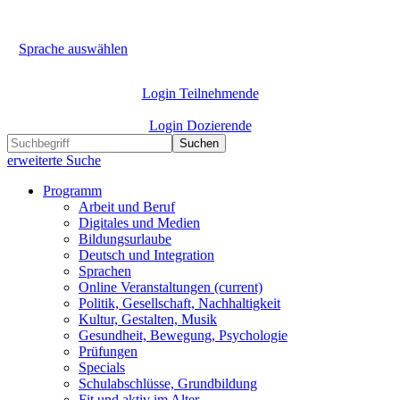
Sprache auswählen
Login Teilnehmende
Login Dozierende
Suchen
erweiterte Suche
Programm
Arbeit und Beruf
Digitales und Medien
Bildungsurlaube
Deutsch und Integration
Sprachen
Online Veranstaltungen
(current)
Politik, Gesellschaft, Nachhaltigkeit
Kultur, Gestalten, Musik
Gesundheit, Bewegung, Psychologie
Prüfungen
Specials
Schulabschlüsse, Grundbildung
Fit und aktiv im Alter