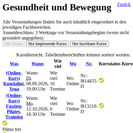
Gesundheit und Bewegung
Zurück
Alle Veranstaltungen finden Sie auch inhaltlich eingeordnet in den
jeweiligen Fachbereichen.
Anmeldeschluss: 3 Werktage vor Veranstaltungsbeginn (wenn nicht
gesondert angegeben)
Alle Kurse
Nur beginnende Kurse
Nur buchbare Kurse
Kursübersicht. Tabellenüberschriften können sortiert werden.
Wie
Was
Wann
Wo
Nr.
Kursstatus
Kurss
viel
(Online-
Wann:
Wie
Nr.:
Kurs)
Di.
viel:
Wo:
I814455-
Kundalini-
08.09.2026,
10
Online
D
Yoga
19.00 Uhr
Termine
(Online-
Wann:
Wie
Kurs)
Nr.:
Mo.
viel:
Wo:
Faszien-
I813210-
12.10.2026,
6
Online
Pilates-
D
18.30 Uhr
Termine
Training
Plätze frei