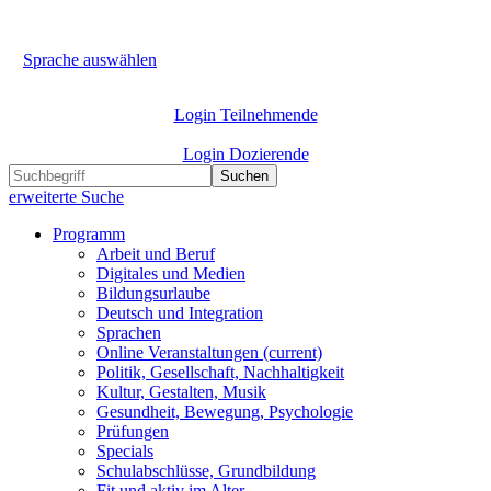
Sprache auswählen
Login Teilnehmende
Login Dozierende
Suchen
erweiterte Suche
Programm
Arbeit und Beruf
Digitales und Medien
Bildungsurlaube
Deutsch und Integration
Sprachen
Online Veranstaltungen
(current)
Politik, Gesellschaft, Nachhaltigkeit
Kultur, Gestalten, Musik
Gesundheit, Bewegung, Psychologie
Prüfungen
Specials
Schulabschlüsse, Grundbildung
Fit und aktiv im Alter