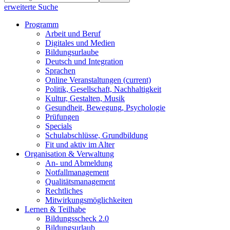
erweiterte Suche
Programm
Arbeit und Beruf
Digitales und Medien
Bildungsurlaube
Deutsch und Integration
Sprachen
Online Veranstaltungen
(current)
Politik, Gesellschaft, Nachhaltigkeit
Kultur, Gestalten, Musik
Gesundheit, Bewegung, Psychologie
Prüfungen
Specials
Schulabschlüsse, Grundbildung
Fit und aktiv im Alter
Organisation & Verwaltung
An- und Abmeldung
Notfallmanagement
Qualitätsmanagement
Rechtliches
Mitwirkungsmöglichkeiten
Lernen & Teilhabe
Bildungsscheck 2.0
Bildungsurlaub